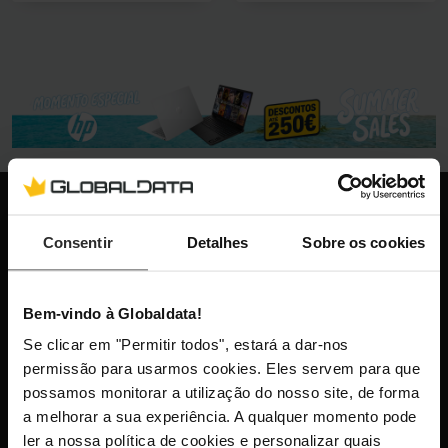
Globaldata
Consentir
Detalhes
Sobre os cookies
+351 300 600 520
dias úteis das 10h-13h e 14h-18h
info@globaldata.pt
As nossas comunidades
Bem-vindo à Globaldata!
Se clicar em "Permitir todos", estará a dar-nos
permissão para usarmos cookies. Eles servem para que
Mantenha-me atualizado com as últimas
possamos monitorar a utilização do nosso site, de forma
a melhorar a sua experiência. A qualquer momento pode
novidades, lançamentos de produtos e
ler a nossa política de cookies e personalizar quais