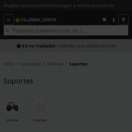
Blog
Marcas
Suporte
Contatos
Seguir a minha encomenda
4.8 no Trustpilot
As Nossas Promessas
- Clientes que confiam em nós
- O melhor atendimento
Início
Simulação
SimTask
Suportes
Suportes
SimTask
Volantes