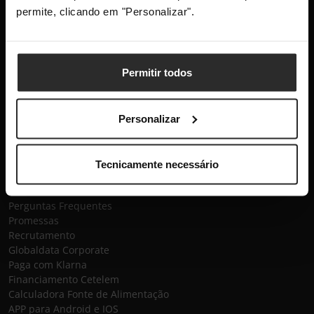
promoções.
permite, clicando em "Personalizar".
Este site está protegido pelo reCAPTCHA e aplica-se a
Política
Permitir todos
de Privacidade
e os
Termos de Serviço
da Google.
Subscrever
Personalizar
Globaldata
Tecnicamente necessário
Contactos
Sobre a Globaldata
Perguntas Frequentes
Promessas
Recrutamento
Globaldata Corporate
Paga com Klarna
Financiamento Cetelem
Calculadora Fonte de Alimentação
APP para Android e IOS