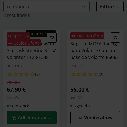
Filtrar
2 resultados
Summer Sales
Poupe 15%
🕶️ Óculos Oferta
🕶️ Óculos Oferta
Suporte Thrustmaster
Suporte MOZA Racing
SimTask Steering Kit p/
para Volante Camião e
Volantes T128/T248
Base de Volante RS062
4060302
RS062
(0)
(0)
Preço reduzido de
para
79,90 €
67,90 €
55,00 €
Incl. IVA
Incl. IVA
2 em stock
Esgotado
Adicionar ao Carrinho
Ver detalhes