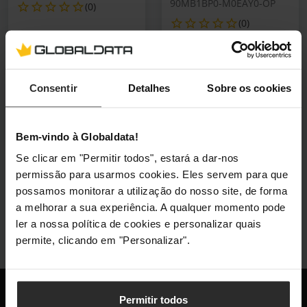
90MB1BP0-M0EAY0-OP
(0)
(0)
Preço reduzido de
para
Preço reduzido de
para
119,90 €
279,90 €
89,90 €
219,90 €
Incl. IVA
Incl. IVA
Consentir
Detalhes
Sobre os cookies
1 em stock
1 em stock
Adicionar ao Carrinho
Adicionar ao Carrin
Bem-vindo à Globaldata!
Se clicar em "Permitir todos", estará a dar-nos
permissão para usarmos cookies. Eles servem para que
possamos monitorar a utilização do nosso site, de forma
a melhorar a sua experiência. A qualquer momento pode
ler a nossa política de cookies e personalizar quais
permite, clicando em "Personalizar".
Globaldata
Permitir todos