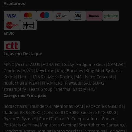
Aceitamos
Envio
Lojas em Destaque
APNX
|
Arctic
|
ASUS
|
AURA PC
|
Ducky
|
Endgame Gear
|
GAMIAC
|
Glorious
|
HAVN
|
Keychron
|
King Bundles
|
King Mod Systems
|
Kolink
|
Lian Li
|
LYNK+
|
Moza Racing
|
MSI
|
Nitro Concepts
|
noblechairs
|
NZXT
|
PHANTEKS
|
Playseat
|
SAMSUNG
|
streamplify
|
Team Group
|
Thermal Grizzly
|
TX3
Categorias Principais
noblechairs
|
ThunderX3
|
Memórias RAM
|
Radeon RX 9060 XT
|
Radeon RX 9070 XT
|
GeForce RTX 5080
|
GeForce RTX 5090
|
Ryzen 7
|
Ryzen 9
|
Core i7
|
Core i9
|
Computadores Gamer
|
Portáteis Gaming
|
Monitores Gaming
|
Smartphones Samsung
|
Headsets
|
Ratos Gaming
|
Ratos Wireless
|
Streaming
|
Teclados
|