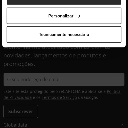
+351 300 600 520
dias úteis das 10h-13h e 14h-18h
Personalizar
info@globaldata.pt
As nossas comunidades
Tecnicamente necessário
Mantenha-me atualizado com as últimas
novidades, lançamentos de produtos e
promoções.
Este site está protegido pelo reCAPTCHA e aplica-se a
Política
de Privacidade
e os
Termos de Serviço
da Google.
Subscrever
Globaldata