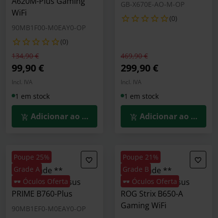
A620M-Plus Gaming
GB-X670E-AO-M-OP
WiFi
(0)
90MB1F00-M0EAY0-OP
(0)
Preço reduzido de
para
Preço reduzido de
para
134,90 €
469,90 €
99,90 €
299,90 €
Incl. IVA
Incl. IVA
1 em stock
1 em stock
Adicionar ao Carrinho
Adicionar ao Carrin
Poupe 25%
Poupe 21%
Grade A
Grade B
** A Grade **
** B Grade **
Motherboard Asus
🕶️ Óculos Oferta
Motherboard Asus
🕶️ Óculos Oferta
PRIME B760-Plus
ROG Strix B650-A
Gaming WiFi
90MB1EF0-M0EAY0-OP