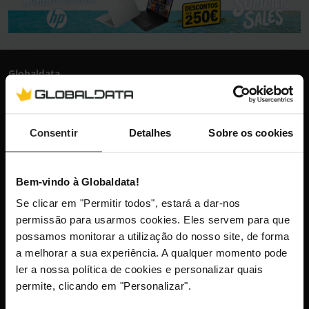
Globaldata
+351 300 600 520
dias úteis das 10h-13h e 14h-18h
info@globaldata.pt
Consentir
Detalhes
Sobre os cookies
As nossas comunidades
Bem-vindo à Globaldata!
Mantenha-me atualizado com as últimas
Se clicar em "Permitir todos", estará a dar-nos
novidades, lançamentos de produtos e
permissão para usarmos cookies. Eles servem para que
possamos monitorar a utilização do nosso site, de forma
promoções.
a melhorar a sua experiência. A qualquer momento pode
ler a nossa política de cookies e personalizar quais
permite, clicando em "Personalizar".
Este site está protegido pelo reCAPTCHA e aplica-se a
Política