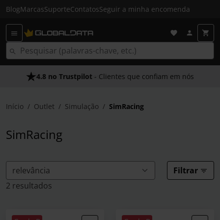
Blog
Marcas
Suporte
Contatos
Seguir a minha encomenda
4.8 no Trustpilot
As Nossas Promessas
- Clientes que confiam em nós
- O melhor atendimento
Início
Outlet
Simulação
SimRacing
SimRacing
Filtrar
2 resultados