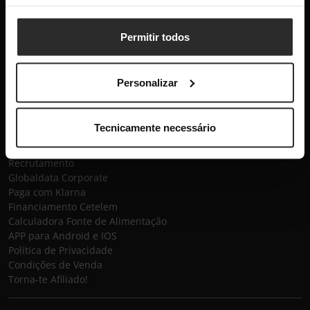
de Privacidade
e os
Termos de Serviço
da Google.
Permitir todos
Subscrever
Globaldata
Personalizar
Contactos
Sobre a Globaldata
Tecnicamente necessário
Perguntas Frequentes
Promessas
Recrutamento
Globaldata Corporate
Paga com Klarna
Financiamento Cetelem
Calculadora Fonte de Alimentação
APP para Android e IOS
Política de Privacidade
Condições de Venda
Torna-te Afiliado!