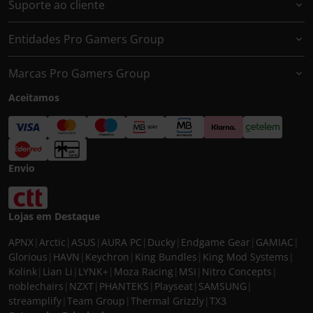
Suporte ao cliente
Entidades Pro Gamers Group
Marcas Pro Gamers Group
Aceitamos
Envio
Lojas em Destaque
APNX
|
Arctic
|
ASUS
|
AURA PC
|
Ducky
|
Endgame Gear
|
GAMIAC
|
Glorious
|
HAVN
|
Keychron
|
King Bundles
|
King Mod Systems
|
Kolink
|
Lian Li
|
LYNK+
|
Moza Racing
|
MSI
|
Nitro Concepts
|
noblechairs
|
NZXT
|
PHANTEKS
|
Playseat
|
SAMSUNG
|
streamplify
|
Team Group
|
Thermal Grizzly
|
TX3