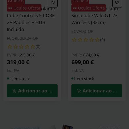
Grade B
Grade B
🕶️ Óculos Oferta
🕶️ Óculos Oferta
** B Grade ** Volante
** B Grade ** Volante
Cube Controls F-CORE -
Simucube Valo GT-23
2+ Paddles + HUB
Wireless (32cm)
Incluido
SCVALO-OP
FCOREBLK2+-OP
(0)
(0)
Preço reduzido de
para
Preço reduzido de
para
PVPR:
699,00 €
PVPR:
874,00 €
319,00 €
699,00 €
Incl. IVA
Incl. IVA
1 em stock
1 em stock
Adicionar ao Carrinho
Adicionar ao Carrin