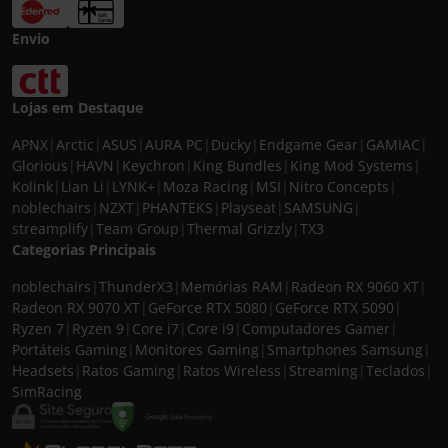
Envio
Lojas em Destaque
APNX
|
Arctic
|
ASUS
|
AURA PC
|
Ducky
|
Endgame Gear
|
GAMIAC
|
Glorious
|
HAVN
|
Keychron
|
King Bundles
|
King Mod Systems
|
Kolink
|
Lian Li
|
LYNK+
|
Moza Racing
|
MSI
|
Nitro Concepts
|
noblechairs
|
NZXT
|
PHANTEKS
|
Playseat
|
SAMSUNG
|
streamplify
|
Team Group
|
Thermal Grizzly
|
TX3
Categorias Principais
noblechairs
|
ThunderX3
|
Memórias RAM
|
Radeon RX 9060 XT
|
Radeon RX 9070 XT
|
GeForce RTX 5080
|
GeForce RTX 5090
|
Ryzen 7
|
Ryzen 9
|
Core i7
|
Core i9
|
Computadores Gamer
|
Portáteis Gaming
|
Monitores Gaming
|
Smartphones Samsung
|
Headsets
|
Ratos Gaming
|
Ratos Wireless
|
Streaming
|
Teclados
|
SimRacing