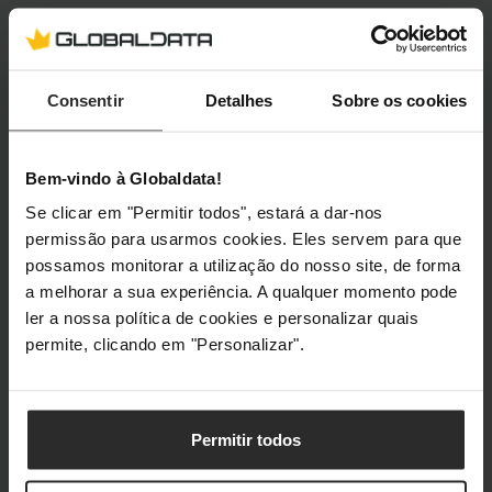
Dados recolhidos:
Ao utilizar o nosso website e
interagir com a solução Neocom, podem ser recolhidos
os seguintes dados pessoais:
Consentir
Detalhes
Sobre os cookies
Endereço IP
Endereço de e-mail (apenas se fornecido
Bem-vindo à Globaldata!
voluntariamente por si)
Se clicar em "Permitir todos", estará a dar-nos
permissão para usarmos cookies. Eles servem para que
Finalidade do tratamento:
O tratamento destes dados
possamos monitorar a utilização do nosso site, de forma
permite-nos apresentar recomendações
a melhorar a sua experiência. A qualquer momento pode
personalizadas e comunicar de forma mais eficaz com
ler a nossa política de cookies e personalizar quais
os nossos clientes. O tratamento é realizado de acordo
permite, clicando em "Personalizar".
com o Art.º 6, n.º 1, alínea f) do RGPD, com base no
nosso interesse legítimo em otimizar o nosso website e
o serviço de apoio ao cliente.
Permitir todos
Armazenamento e eliminação de dados:
Os dados
recolhidos serão armazenados por um período máximo