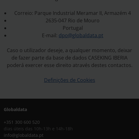
Correio: Parque Industrial Meramar II, Armazém 4
2635-047 Rio de Mouro
Portugal
E-mail:
dpo@globaldata.pt
Caso o utilizador deseje, a qualquer momento, deixar
de fazer parte da base de dados CASEKING IBERIA
poderá exercer esse direito através destes contactos.
Definições de Cookies
Globaldata
+351 300 600 520
dias úteis das 10h-13h e 14h-18h
info@globaldata.pt