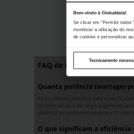
Bem-vindo à Globaldata!
Se clicar em "Permitir todo
monitorar a utilização do no
de cookies e personalizar qu
Tecnicamente necess
FAQ de Fontes de Aliment
Quanta potência (wattage) p
Ao escolheres uma PSU para o teu PC Gami
durante um pico de carga. Sugerimos usar
potência os componentes do teu PC irão n
O que significam a eficiência 