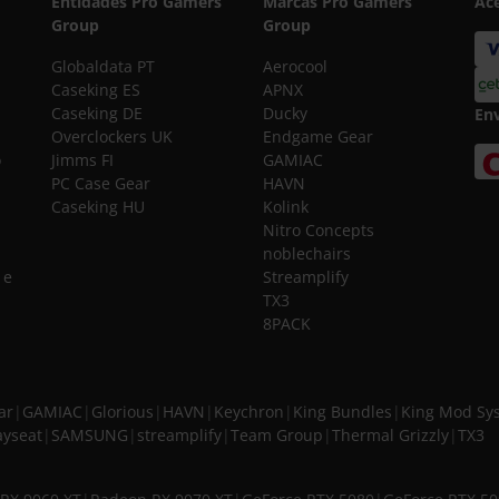
Entidades Pro Gamers
Marcas Pro Gamers
Ac
Group
Group
Globaldata PT
Aerocool
Caseking ES
APNX
Caseking DE
Ducky
En
Overclockers UK
Endgame Gear
o
Jimms FI
GAMIAC
PC Case Gear
HAVN
Caseking HU
Kolink
Nitro Concepts
noblechairs
 e
Streamplify
TX3
8PACK
ar
|
GAMIAC
|
Glorious
|
HAVN
|
Keychron
|
King Bundles
|
King Mod Sy
ayseat
|
SAMSUNG
|
streamplify
|
Team Group
|
Thermal Grizzly
|
TX3