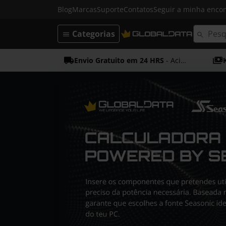
Blog
Marcas
Suporte
Contatos
Seguir a minha enc
Categorias
Envio Gratuito em 24 HRS
- Acima dos 50€