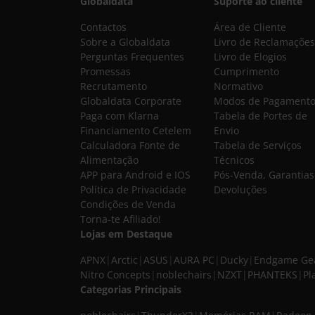
Globaldata
Suporte ao cliente
Contactos
Área de Cliente
Sobre a Globaldata
Livro de Reclamações
Perguntas Frequentes
Livro de Elogios
Promessas
Cumprimento
Recrutamento
Normativo
Globaldata Corporate
Modos de Pagament
Paga com Klarna
Tabela de Portes de
Financiamento Cetelem
Envio
Calculadora Fonte de
Tabela de Serviços
Alimentação
Técnicos
APP para Android e IOS
Pós-Venda, Garantias
Política de Privacidade
Devoluções
Condições de Venda
Torna-te Afiliado!
Lojas em Destaque
APNX
|
Arctic
|
ASUS
|
AURA PC
|
Ducky
|
Endgame Ge
Nitro Concepts
|
noblechairs
|
NZXT
|
PHANTEKS
|
Pl
Categorias Principais