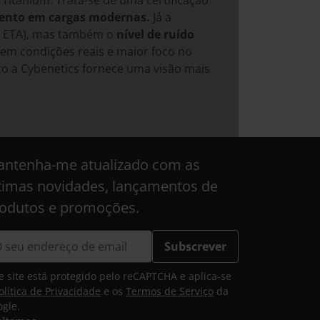
 Titanium. Trata-se de uma certificação
mento em cargas modernas.
Já a
ão ETA), mas também o
nível de ruído
 em condições reais e maior foco no
to a Cybenetics fornece uma visão mais
ntenha-me atualizado com as
timas novidades, lançamentos de
odutos e promoções.
Subscrever
e site está protegido pelo reCAPTCHA e aplica-se
olítica de Privacidade
e os
Termos de Serviço
da
gle.