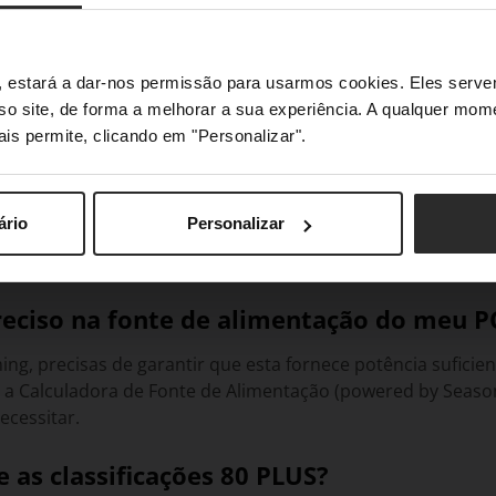
s", estará a dar-nos permissão para usarmos cookies. Eles ser
sso site, de forma a melhorar a sua experiência. A qualquer mome
ais permite, clicando em "Personalizar".
ário
Personalizar
ação
reciso na fonte de alimentação do meu P
ng, precisas de garantir que esta fornece potência sufici
 a Calculadora de Fonte de Alimentação (powered by Season
ecessitar.
e as classificações 80 PLUS?