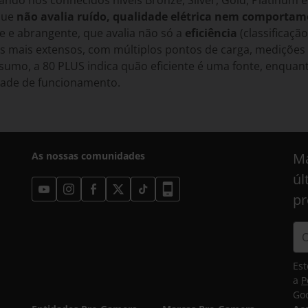
ando nos conhecidos níveis Bronze, Silver, Gold, Platinum e
que
não avalia ruído, qualidade elétrica nem comporta
e e abrangente, que avalia não só a
eficiência
(classificaç
es mais extensos, com múltiplos pontos de carga, medições
umo, a 80 PLUS indica quão eficiente é uma fonte, enquan
idade de funcionamento.
As nossas comunidades
Ma
úl
pr
Est
a
P
Goo