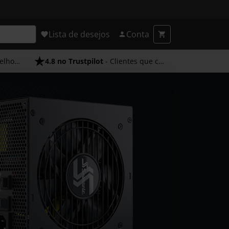
Lista de desejos
Conta
endimento
4.8 no Trustpilot
- Clientes que confiam em nós