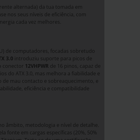
rrente alternada) da tua tomada em
e nos seus níveis de eficiência, com
nergia cada vez melhores.
PSU) de computadores, focadas sobretudo
TX 3.0
introduziu suporte para picos de
o conector
12VHPWR
de 16 pinos, capaz de
s do ATX 3.0, mas melhora a fiabilidade e
co de mau contacto e sobreaquecimento, e
bilidade, eficiência e compatibilidade
no âmbito, metodologia e nível de detalhe.
la fonte em cargas específicas (20%, 50%