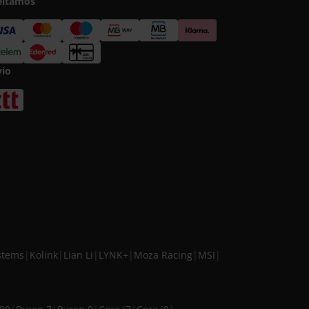
eitamos
vio
stems
|
Kolink
|
Lian Li
|
LYNK+
|
Moza Racing
|
MSI
|