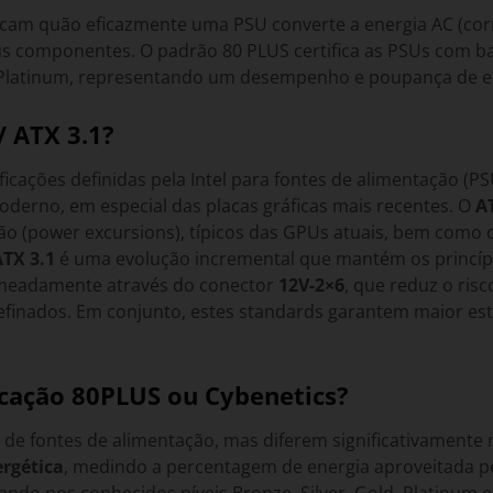
indicam quão eficazmente uma PSU converte a energia AC (co
us componentes. O padrão 80 PLUS certifica as PSUs com bas
 e Platinum, representando um desempenho e poupança de e
/ ATX 3.1?
ficações definidas pela Intel para fontes de alimentação (
oderno, em especial das placas gráficas mais recentes. O
A
o (power excursions), típicos das GPUs atuais, bem como 
ATX 3.1
é uma evolução incremental que mantém os princípio
omeadamente através do conector
12V-2×6
, que reduz o ris
refinados. Em conjunto, estes standards garantem maior esta
ficação 80PLUS ou Cybenetics?
s de fontes de alimentação, mas diferem significativamente 
ergética
, medindo a percentagem de energia aproveitada pe