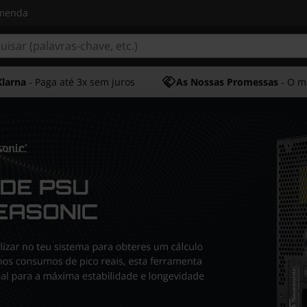
omenda
Klarna
- Paga até 3x sem juros
As Nossas Promessas
- O melhor at