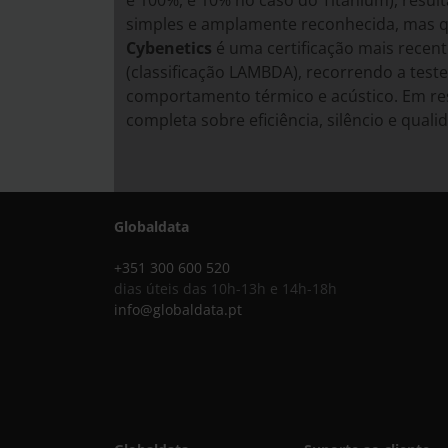
e 100%, e 10% no caso do Titanium), result
simples e amplamente reconhecida, mas 
Cybenetics
é uma certificação mais recent
(classificação LAMBDA), recorrendo a test
comportamento térmico e acústico. Em res
completa sobre eficiência, silêncio e qual
Globaldata
+351 300 600 520
dias úteis das 10h-13h e 14h-18h
info@globaldata.pt