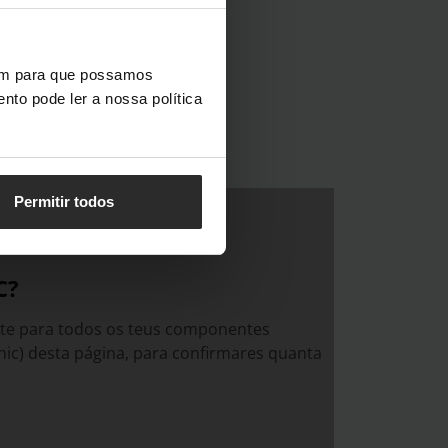
vem para que possamos
nto pode ler a nossa política
Permitir todos
C?
ente para todos os teus componentes
ic) desta página, para confirmares quanta