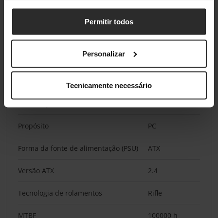
Comprimento do cabo de energia
65 cm
CPU
Permitir todos
Tipo de cabo
Totalmente
modular
Personalizar
Desempenho
Tecnicamente necessário
Certificação 80 PLUS
80 PLUS Gold
Propósito
PC
Forma da fonte de alimentação (PSU)
ATX
Versão ATX
2.4
Tecnologia de rolamentos
Rifle
MTBF
100000 h