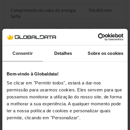
Comprimento do cabo de energia
750,850 mm
SATA
Conetor de energia periférico (Molex)
5
(4 pinos)
Comprimento do cabo de energia
750 mm
Consentir
Detalhes
Sobre os cookies
periférico (Molex)
Conetor de energia EPS (4+4 pinos)
Sim
Bem-vindo à Globaldata!
Conetores de alimentação PCI
4
Se clicar em "Permitir todos", estará a dar-nos
Express (6 + 2 pinos)
permissão para usarmos cookies. Eles servem para que
possamos monitorar a utilização do nosso site, de forma
Comprimento do cabo de energia PCI
75 cm
a melhorar a sua experiência. A qualquer momento pode
Express
ler a nossa política de cookies e personalizar quais
permite, clicando em "Personalizar".
Conector de energia CPU (4+4 pinos)
Sim