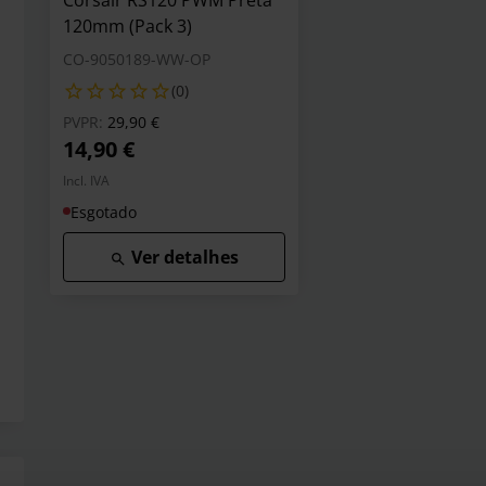
Corsair RS120 PWM Preta
120mm (Pack 3)
CO-9050189-WW-OP
(0)
Preço reduzido de
para
PVPR:
29,90 €
14,90 €
Incl. IVA
Esgotado
Ver detalhes