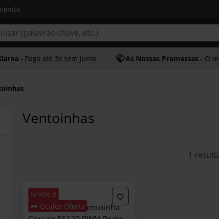
omenda
Klarna
- Paga até 3x sem juros
As Nossas Promessas
- O melhor at
toinhas
Ventoinhas
1 result
Grade B
🕶️ Óculos Oferta
** B Grade ** Ventoinha