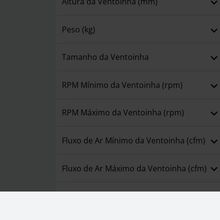
Altura da Ventoinha (mm)
Peso (kg)
Tamanho da Ventoinha
RPM Mínimo da Ventoinha (rpm)
RPM Máximo da Ventoinha (rpm)
Fluxo de Ar Mínimo da Ventoinha (cfm)
Fluxo de Ar Máximo da Ventoinha (cfm)
Pressão Estática Mínima (mmH2O)