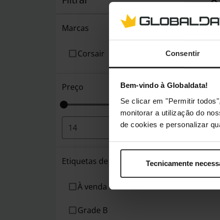
Marcas
Corsair
Consentir
Bem-vindo à Globaldata!
Preço
Se clicar em "Permitir todo
monitorar a utilização do no
de cookies e personalizar qu
€
-
€
Etiquetas de produto
Tecnicamente necess
À venda
Grade B