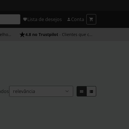
Lista de desejos
Conta
endimento
4.8 no Trustpilot
- Clientes que confiam em nós
ados