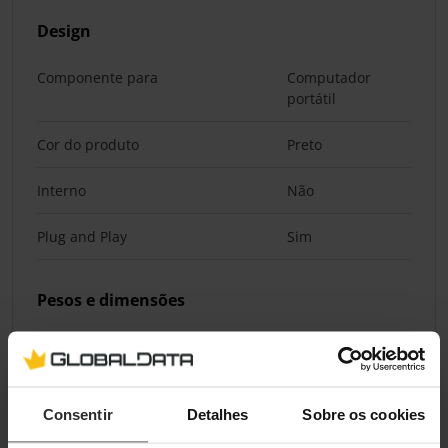
Design
Componente para
Computador
portátil
Cor do produto
Preto
Interno
Não
Plug and Play
Sim
Pesos e dimensões
Largura
25 mm
Profundidade
58 mm
Consentir
Detalhes
Sobre os cookies
Altura
14 mm