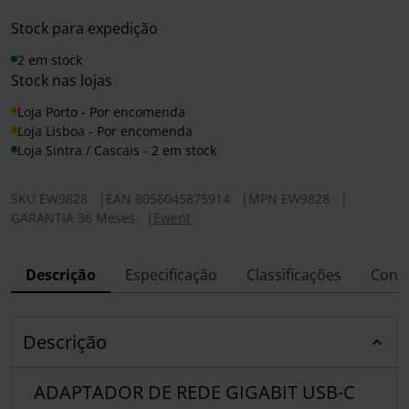
Stock para expedição
2 em stock
Stock nas lojas
Loja Porto - Por encomenda
Loja Lisboa - Por encomenda
Loja Sintra / Cascais - 2 em stock
SKU
EW9828
|
EAN
8056045875914
|
MPN
EW9828
|
GARANTIA 36 Meses
|
Ewent
Descrição
Especificação
Classificações
Conf
Descrição
ADAPTADOR DE REDE GIGABIT USB-C