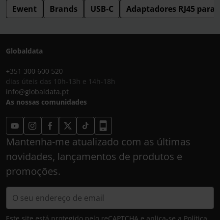
Ewent
Brands
USB-C
Adaptadores RJ45 para 
Globaldata
+351 300 600 520
dias úteis das 10h-13h e 14h-18h
info@globaldata.pt
As nossas comunidades
Mantenha-me atualizado com as últimas
novidades, lançamentos de produtos e
promoções.
Este site está protegido pelo reCAPTCHA e aplica-se a
Política