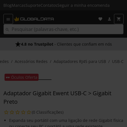
Blog
Marcas
Suporte
Contatos
Seguir a minha encomenda
4.8 no Trustpilot
- Clientes que confiam em nós
edes
Acessórios Redes
Adaptadores RJ45 para USB
USB-C
🕶️ Óculos Oferta
Adaptador Gigabit Ewent USB-C > Gigabit
Preto
(0 Classificações)
Expanda seu portátil com uma ligação de rede Gigabit física
ou conecte seu PC / portátil a uma rede existente