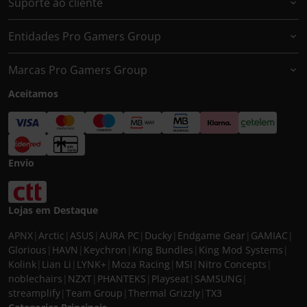
Suporte ao cliente
Entidades Pro Gamers Group
Marcas Pro Gamers Group
Aceitamos
Envio
Lojas em Destaque
APNX
|
Arctic
|
ASUS
|
AURA PC
|
Ducky
|
Endgame Gear
|
GAMIAC
|
Glorious
|
HAVN
|
Keychron
|
King Bundles
|
King Mod Systems
|
Kolink
|
Lian Li
|
LYNK+
|
Moza Racing
|
MSI
|
Nitro Concepts
|
noblechairs
|
NZXT
|
PHANTEKS
|
Playseat
|
SAMSUNG
|
streamplify
|
Team Group
|
Thermal Grizzly
|
TX3