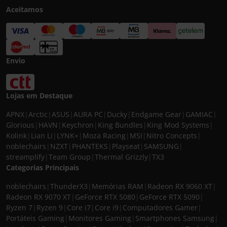
Aceitamos
Envio
Lojas em Destaque
APNX
|
Arctic
|
ASUS
|
AURA PC
|
Ducky
|
Endgame Gear
|
GAMIAC
|
Glorious
|
HAVN
|
Keychron
|
King Bundles
|
King Mod Systems
|
Kolink
|
Lian Li
|
LYNK+
|
Moza Racing
|
MSI
|
Nitro Concepts
|
noblechairs
|
NZXT
|
PHANTEKS
|
Playseat
|
SAMSUNG
|
streamplify
|
Team Group
|
Thermal Grizzly
|
TX3
Categorias Principais
noblechairs
|
ThunderX3
|
Memórias RAM
|
Radeon RX 9060 XT
|
Radeon RX 9070 XT
|
GeForce RTX 5080
|
GeForce RTX 5090
|
Ryzen 7
|
Ryzen 9
|
Core i7
|
Core i9
|
Computadores Gamer
|
Portáteis Gaming
|
Monitores Gaming
|
Smartphones Samsung
|