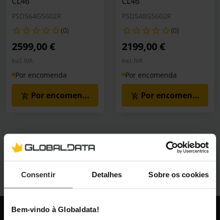
CL46
CL46
PSD564G5602R
PSD548G5602R
(0)
(0)
2599,00 €
2199,00 €
Incl. IVA
Incl. IVA
Por encomenda
Por encomenda
Por encomenda
Por encomenda
Consentir
Detalhes
Sobre os cookies
Bem-vindo à Globaldata!
Globaldata