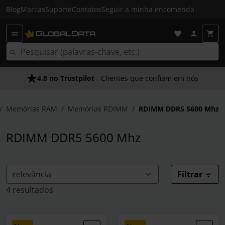
Blog
Marcas
Suporte
Contatos
Seguir a minha encomenda
4.8 no Trustpilot
As Nossas Promessas
- Clientes que confiam em nós
- O melhor atendimento
Memórias RAM
Memórias RDIMM
RDIMM DDR5 5600 Mhz
RDIMM DDR5 5600 Mhz
Filtrar
4 resultados