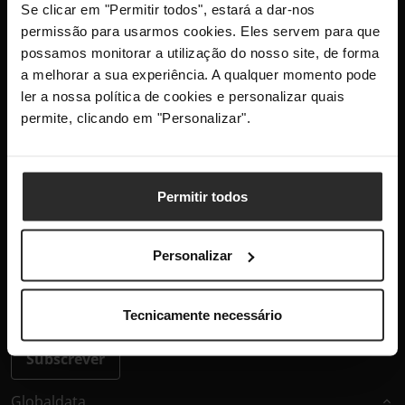
Se clicar em "Permitir todos", estará a dar-nos
+351 300 600 520
permissão para usarmos cookies. Eles servem para que
dias úteis das 10h-13h e 14h-18h
possamos monitorar a utilização do nosso site, de forma
info@globaldata.pt
a melhorar a sua experiência. A qualquer momento pode
As nossas comunidades
ler a nossa política de cookies e personalizar quais
permite, clicando em "Personalizar".
Mantenha-me atualizado com as últimas
novidades, lançamentos de produtos e
Permitir todos
promoções.
Personalizar
Este site está protegido pelo reCAPTCHA e aplica-se a
Política
de Privacidade
e os
Termos de Serviço
da Google.
Tecnicamente necessário
Subscrever
Globaldata