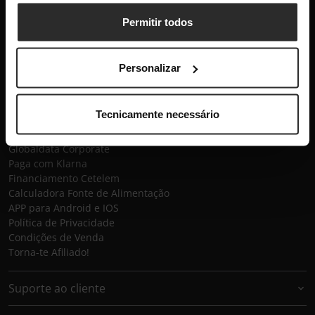
Subscrever
Permitir todos
Globaldata
Personalizar
Contactos
Sobre a Globaldata
Perguntas Frequentes
Tecnicamente necessário
Promessas
Recrutamento
Globaldata Corporate
Paga com Klarna
Financiamento Cetelem
Calculadora Fonte de Alimentação
APP para Android e IOS
Política de Privacidade
Condições de Venda
Torna-te Afiliado!
Suporte ao cliente