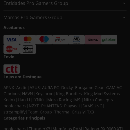
Entidades Pro Gamers Group
Marcas Pro Gamers Group
Aceitamos
Envio
Lojas em Destaque
APNX
|
Arctic
|
ASUS
|
AURA PC
|
Ducky
|
Endgame Gear
|
GAMIAC
|
Glorious
|
HAVN
|
Keychron
|
King Bundles
|
King Mod Systems
|
Kolink
|
Lian Li
|
LYNK+
|
Moza Racing
|
MSI
|
Nitro Concepts
|
noblechairs
|
NZXT
|
PHANTEKS
|
Playseat
|
SAMSUNG
|
streamplify
|
Team Group
|
Thermal Grizzly
|
TX3
Categorias Principais
noblechairs
|
ThunderX3
|
Memórias RAM
|
Radeon RX 9060 XT
|