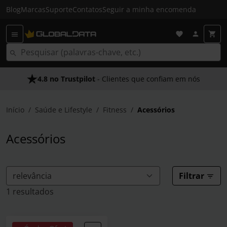
Blog
Marcas
Suporte
Contatos
Seguir a minha encomenda
4.8 no Trustpilot
As Nossas Promessas
- Clientes que confiam em nós
- O melhor atendimento
Início
Saúde e Lifestyle
Fitness
Acessórios
Acessórios
Filtrar
1 resultados