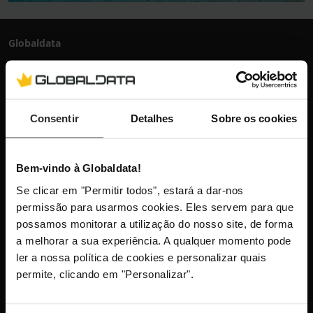
Globaldata
+351 300 600 520
dias úteis das 10h-13h e 14h-18h
info@globaldata.pt
As nossas comunidades
Consentir
Detalhes
Sobre os cookies
Bem-vindo à Globaldata!
Mantenha-me atualizado com as últimas
Se clicar em "Permitir todos", estará a dar-nos
novidades, lançamentos de produtos e
permissão para usarmos cookies. Eles servem para que
promoções.
possamos monitorar a utilização do nosso site, de forma
a melhorar a sua experiência. A qualquer momento pode
ler a nossa política de cookies e personalizar quais
permite, clicando em "Personalizar".
Este site está protegido pelo reCAPTCHA e aplica-se a
Política
de Privacidade
e os
Termos de Serviço
da Google.