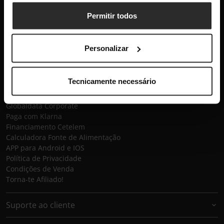
Subscrever
Permitir todos
Globaldata
Personalizar
Contactos
Sobre a Globaldata
Perguntas Frequentes
Tecnicamente necessário
Promessas
Recrutamento
Globaldata Corporate
Paga com Klarna
Financiamento Cetelem
Calculadora Fonte de Alimentação
APP para Android e IOS
Política de Privacidade
Condições de Venda
Torna-te Afiliado!
Suporte ao cliente