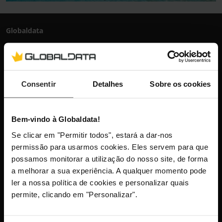
Globaldata
+351 300 600 520
dias úteis das 10h-13h e 14h-18h
info@globaldata.pt
As nossas comunidades
Consentir
Detalhes
Sobre os cookies
Bem-vindo à Globaldata!
Mantenha-me atualizado com as últimas
Se clicar em "Permitir todos", estará a dar-nos
novidades, lançamentos de produtos e
permissão para usarmos cookies. Eles servem para que
promoções.
possamos monitorar a utilização do nosso site, de forma
a melhorar a sua experiência. A qualquer momento pode
ler a nossa política de cookies e personalizar quais
permite, clicando em "Personalizar".
Este site está protegido pelo reCAPTCHA e aplica-se a
Política
de Privacidade
e os
Termos de Serviço
da Google.