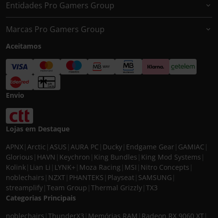
Entidades Pro Gamers Group
Marcas Pro Gamers Group
Aceitamos
Envio
Lojas em Destaque
APNX
|
Arctic
|
ASUS
|
AURA PC
|
Ducky
|
Endgame Gear
|
GAMIAC
|
Glorious
|
HAVN
|
Keychron
|
King Bundles
|
King Mod Systems
|
Kolink
|
Lian Li
|
LYNK+
|
Moza Racing
|
MSI
|
Nitro Concepts
|
noblechairs
|
NZXT
|
PHANTEKS
|
Playseat
|
SAMSUNG
|
streamplify
|
Team Group
|
Thermal Grizzly
|
TX3
Categorias Principais
noblechairs
|
ThunderX3
|
Memórias RAM
|
Radeon RX 9060 XT
|