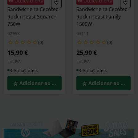
🕶️ Óculos Oferta
🕶️ Óculos Oferta
Sandwicheira Cecotec
Sandwicheira Cecotec
Rock'nToast Square+
Rock'nToast Family
750W
1500W
02953
03111
(0)
(0)
15,90 €
25,90 €
Incl. IVA
Incl. IVA
3–5 dias úteis
3–5 dias úteis
Adicionar ao Carrinho
Adicionar ao Carrin