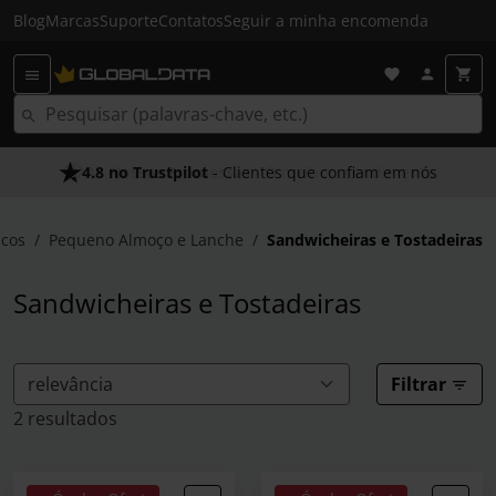
Blog
Marcas
Suporte
Contatos
Seguir a minha encomenda
4.8 no Trustpilot
As Nossas Promessas
- Clientes que confiam em nós
- O melhor atendimento
icos
Pequeno Almoço e Lanche
Sandwicheiras e Tostadeiras
Sandwicheiras e Tostadeiras
Filtrar
2 resultados