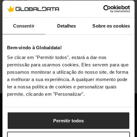
79,90 €
Incl. IVA
Por encomenda
Consentir
Detalhes
Sobre os cookies
Por encomenda
Bem-vindo à Globaldata!
Se clicar em "Permitir todos", estará a dar-nos
permissão para usarmos cookies. Eles servem para que
possamos monitorar a utilização do nosso site, de forma
a melhorar a sua experiência. A qualquer momento pode
ler a nossa política de cookies e personalizar quais
permite, clicando em "Personalizar".
Globaldata
+351 300 600 520
Permitir todos
dias úteis das 10h-13h e 14h-18h
info@globaldata.pt
As nossas comunidades