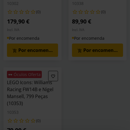
10302
10338
(0)
(0)
179,90 €
89,90 €
Incl. IVA
Incl. IVA
Por encomenda
Por encomenda
Por encomenda
Por encomenda
🕶️ Óculos Oferta
LEGO Icons: Williams
Racing FW14B e Nigel
Mansell, 799 Peças
(10353)
10353
(0)