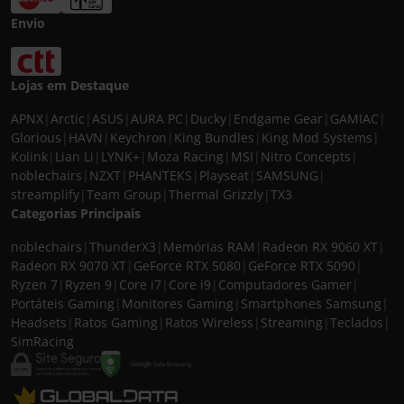
Envio
Lojas em Destaque
APNX
|
Arctic
|
ASUS
|
AURA PC
|
Ducky
|
Endgame Gear
|
GAMIAC
|
Glorious
|
HAVN
|
Keychron
|
King Bundles
|
King Mod Systems
|
Kolink
|
Lian Li
|
LYNK+
|
Moza Racing
|
MSI
|
Nitro Concepts
|
noblechairs
|
NZXT
|
PHANTEKS
|
Playseat
|
SAMSUNG
|
streamplify
|
Team Group
|
Thermal Grizzly
|
TX3
Categorias Principais
noblechairs
|
ThunderX3
|
Memórias RAM
|
Radeon RX 9060 XT
|
Radeon RX 9070 XT
|
GeForce RTX 5080
|
GeForce RTX 5090
|
Ryzen 7
|
Ryzen 9
|
Core i7
|
Core i9
|
Computadores Gamer
|
Portáteis Gaming
|
Monitores Gaming
|
Smartphones Samsung
|
Headsets
|
Ratos Gaming
|
Ratos Wireless
|
Streaming
|
Teclados
|
SimRacing