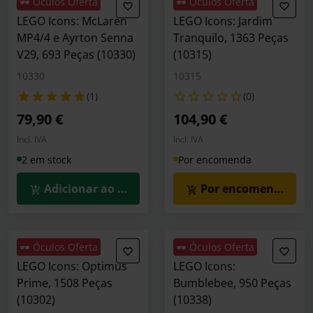
🕶️ Óculos Oferta
🕶️ Óculos Oferta
LEGO Icons: McLaren
LEGO Icons: Jardim
MP4/4 e Ayrton Senna
Tranquilo, 1363 Peças
V29, 693 Peças (10330)
(10315)
10330
10315
(1)
(0)
79,90 €
104,90 €
Incl. IVA
Incl. IVA
2 em stock
Por encomenda
Adicionar ao Carrinho
Por encomenda
🕶️ Óculos Oferta
🕶️ Óculos Oferta
LEGO Icons: Optimus
LEGO Icons:
Prime, 1508 Peças
Bumblebee, 950 Peças
(10302)
(10338)