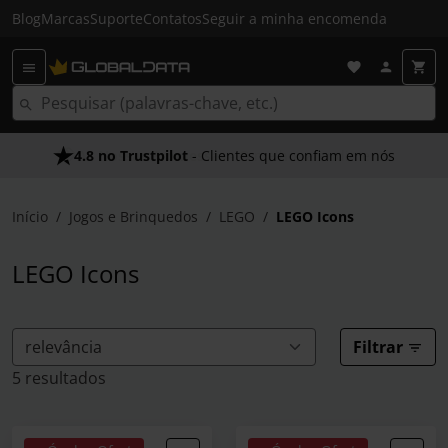
Blog
Marcas
Suporte
Contatos
Seguir a minha encomenda
4.8 no Trustpilot
As Nossas Promessas
- Clientes que confiam em nós
- O melhor atendimento
Início
Jogos e Brinquedos
LEGO
LEGO Icons
LEGO Icons
Filtrar
5 resultados