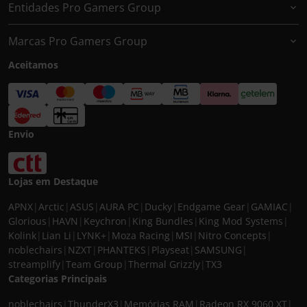
Entidades Pro Gamers Group
Marcas Pro Gamers Group
Aceitamos
Envio
Lojas em Destaque
APNX
|
Arctic
|
ASUS
|
AURA PC
|
Ducky
|
Endgame Gear
|
GAMIAC
|
Glorious
|
HAVN
|
Keychron
|
King Bundles
|
King Mod Systems
|
Kolink
|
Lian Li
|
LYNK+
|
Moza Racing
|
MSI
|
Nitro Concepts
|
noblechairs
|
NZXT
|
PHANTEKS
|
Playseat
|
SAMSUNG
|
streamplify
|
Team Group
|
Thermal Grizzly
|
TX3
Categorias Principais
noblechairs
|
ThunderX3
|
Memórias RAM
|
Radeon RX 9060 XT
|