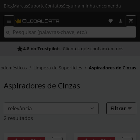
Blog
Marcas
Suporte
Contatos
Seguir a minha encomenda
4.8 no Trustpilot
As Nossas Promessas
- Clientes que confiam em nós
- O melhor atendimento
rodomésticos
Limpeza de Superfícies
Aspiradores de Cinzas
Aspiradores de Cinzas
Filtrar
2 resultados