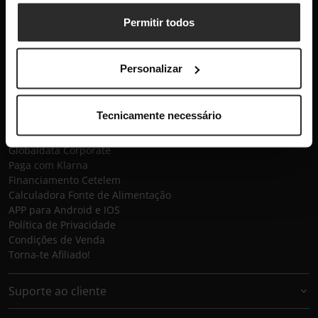
Subscrever
Permitir todos
Globaldata
Personalizar
Contactos
Sobre a Globaldata
Perguntas Frequentes
Tecnicamente necessário
Promessas
Recrutamento
Globaldata Corporate
Paga com Klarna
Financiamento Cetelem
Calculadora Fonte de Alimentação
APP para Android e IOS
Política de Privacidade
Condições de Venda
Torna-te Afiliado!
Suporte ao cliente