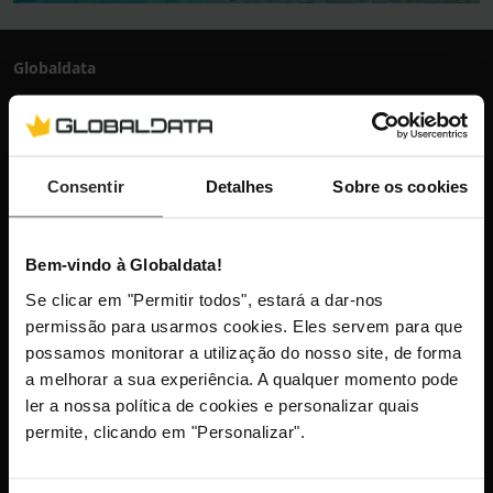
Globaldata
+351 300 600 520
dias úteis das 10h-13h e 14h-18h
info@globaldata.pt
As nossas comunidades
Consentir
Detalhes
Sobre os cookies
Bem-vindo à Globaldata!
Mantenha-me atualizado com as últimas
Se clicar em "Permitir todos", estará a dar-nos
novidades, lançamentos de produtos e
permissão para usarmos cookies. Eles servem para que
promoções.
possamos monitorar a utilização do nosso site, de forma
a melhorar a sua experiência. A qualquer momento pode
ler a nossa política de cookies e personalizar quais
permite, clicando em "Personalizar".
Este site está protegido pelo reCAPTCHA e aplica-se a
Política
de Privacidade
e os
Termos de Serviço
da Google.