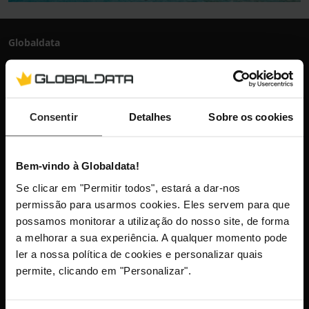
Globaldata
+351 300 600 520
dias úteis das 10h-13h e 14h-18h
info@globaldata.pt
As nossas comunidades
Consentir
Detalhes
Sobre os cookies
Bem-vindo à Globaldata!
Mantenha-me atualizado com as últimas
Se clicar em "Permitir todos", estará a dar-nos
novidades, lançamentos de produtos e
permissão para usarmos cookies. Eles servem para que
promoções.
possamos monitorar a utilização do nosso site, de forma
a melhorar a sua experiência. A qualquer momento pode
ler a nossa política de cookies e personalizar quais
permite, clicando em "Personalizar".
Este site está protegido pelo reCAPTCHA e aplica-se a
Política
de Privacidade
e os
Termos de Serviço
da Google.