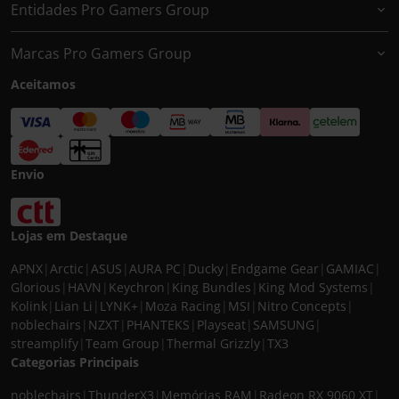
Entidades Pro Gamers Group
Marcas Pro Gamers Group
Aceitamos
Envio
Lojas em Destaque
APNX
|
Arctic
|
ASUS
|
AURA PC
|
Ducky
|
Endgame Gear
|
GAMIAC
|
Glorious
|
HAVN
|
Keychron
|
King Bundles
|
King Mod Systems
|
Kolink
|
Lian Li
|
LYNK+
|
Moza Racing
|
MSI
|
Nitro Concepts
|
noblechairs
|
NZXT
|
PHANTEKS
|
Playseat
|
SAMSUNG
|
streamplify
|
Team Group
|
Thermal Grizzly
|
TX3
Categorias Principais
noblechairs
|
ThunderX3
|
Memórias RAM
|
Radeon RX 9060 XT
|