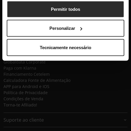
Subscrever
Permitir todos
Globaldata
Personalizar
Contactos
Sobre a Globaldata
Perguntas Frequentes
Tecnicamente necessário
Promessas
Recrutamento
Globaldata Corporate
Paga com Klarna
Financiamento Cetelem
Calculadora Fonte de Alimentação
APP para Android e IOS
Política de Privacidade
Condições de Venda
Torna-te Afiliado!
Suporte ao cliente