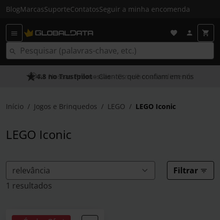
Blog
Marcas
Suporte
Contatos
Seguir a minha encomenda
4.8 no Trustpilot
As Nossas Promessas
- Clientes que confiam em nós
- O melhor atendimento
Início
Jogos e Brinquedos
LEGO
LEGO Iconic
LEGO Iconic
Filtrar
1 resultados