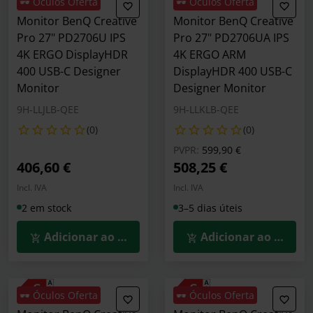
🕶️ Óculos Oferta
🕶️ Óculos Oferta
Monitor BenQ Creative
Monitor BenQ Creative
Pro 27" PD2706U IPS
Pro 27" PD2706UA IPS
4K ERGO DisplayHDR
4K ERGO ARM
400 USB-C Designer
DisplayHDR 400 USB-C
Monitor
Designer Monitor
9H-LLJLB-QEE
9H-LLKLB-QEE
(0)
(0)
Preço reduzido de
para
PVPR:
599,90 €
406,60 €
508,25 €
Incl. IVA
Incl. IVA
2 em stock
3–5 dias úteis
Adicionar ao Carrinho
Adicionar ao Carrin
🕶️ Óculos Oferta
🕶️ Óculos Oferta