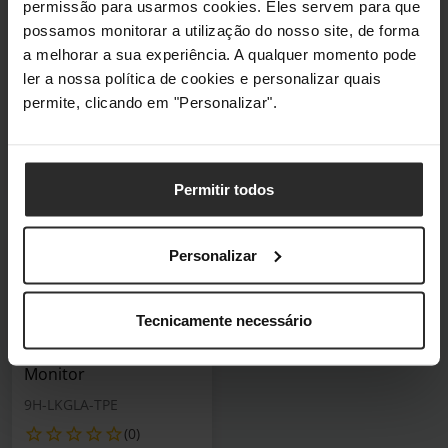
9H-LKDLA-TPE
permissão para usarmos cookies. Eles servem para que
(0)
possamos monitorar a utilização do nosso site, de forma
(0)
a melhorar a sua experiência. A qualquer momento pode
406,60 €
457,43 €
ler a nossa política de cookies e personalizar quais
Incl. IVA
Incl. IVA
permite, clicando em "Personalizar".
Por encomenda
Por encomenda
Por encomenda
Por encomenda
Permitir todos
🕶️ Óculos Oferta
Personalizar
Monitor BenQ Creative
Pro 31.5" PD3205UA
Tecnicamente necessário
IPS 4K ERGO sRGB
HDR10 USB-C Designer
Monitor
9H-LKGLA-TPE
(0)