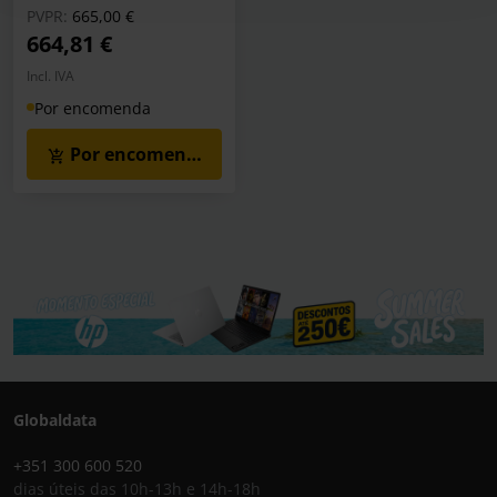
Preço reduzido de
para
PVPR:
665,00 €
664,81 €
Incl. IVA
Por encomenda
Por encomenda
Globaldata
+351 300 600 520
dias úteis das 10h-13h e 14h-18h