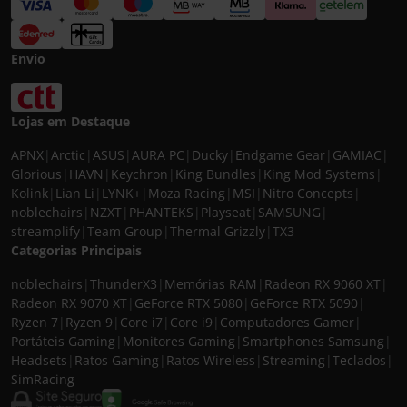
Envio
Lojas em Destaque
APNX
|
Arctic
|
ASUS
|
AURA PC
|
Ducky
|
Endgame Gear
|
GAMIAC
|
Glorious
|
HAVN
|
Keychron
|
King Bundles
|
King Mod Systems
|
Kolink
|
Lian Li
|
LYNK+
|
Moza Racing
|
MSI
|
Nitro Concepts
|
noblechairs
|
NZXT
|
PHANTEKS
|
Playseat
|
SAMSUNG
|
streamplify
|
Team Group
|
Thermal Grizzly
|
TX3
Categorias Principais
noblechairs
|
ThunderX3
|
Memórias RAM
|
Radeon RX 9060 XT
|
Radeon RX 9070 XT
|
GeForce RTX 5080
|
GeForce RTX 5090
|
Ryzen 7
|
Ryzen 9
|
Core i7
|
Core i9
|
Computadores Gamer
|
Portáteis Gaming
|
Monitores Gaming
|
Smartphones Samsung
|
Headsets
|
Ratos Gaming
|
Ratos Wireless
|
Streaming
|
Teclados
|
SimRacing