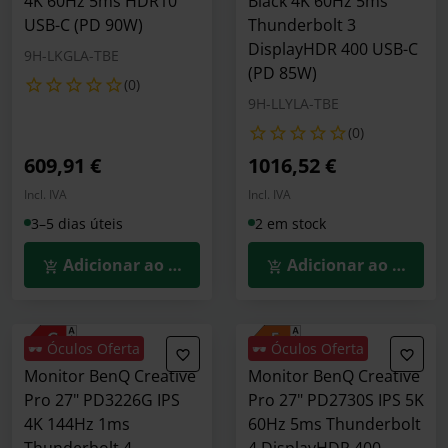
4K 60Hz 5ms HDR10
Black 4K 60Hz 5ms
USB-C (PD 90W)
Thunderbolt 3
DisplayHDR 400 USB-C
9H-LKGLA-TBE
(PD 85W)
(0)
9H-LLYLA-TBE
(0)
609,91 €
1016,52 €
Incl. IVA
Incl. IVA
3–5 dias úteis
2 em stock
Adicionar ao Carrinho
Adicionar ao Carrin
🕶️ Óculos Oferta
🕶️ Óculos Oferta
Monitor BenQ Creative
Monitor BenQ Creative
Pro 27" PD3226G IPS
Pro 27" PD2730S IPS 5K
4K 144Hz 1ms
60Hz 5ms Thunderbolt