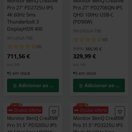
Monitor BenQ Creative
Monitor BenQ Creative
Pro 27" PD2725U IPS
Pro 27" PD2706QN IPS
4K 60Hz 5ms
QHD 100Hz USB-C
Thunderbolt 3
(PD90W)
DisplayHDR 400
9H-LNDLA-TBE
9H-LJXLA-TBE
(0)
(0)
Preço reduzido de
para
PVPR:
386,90 €
711,56 €
329,99 €
Incl. IVA
Incl. IVA
2 em stock
3 em stock
Adicionar ao Carrinho
Adicionar ao Carrin
🕶️ Óculos Oferta
🕶️ Óculos Oferta
Monitor BenQ Creative
Monitor BenQ Creative
Pro 31.5" PD3205U IPS
Pro 31.5" PD3225U IPS