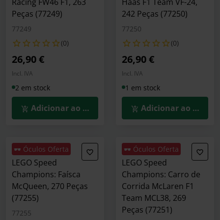
Racing FW46 F1, 263
Haas F1 Team VF-24,
Peças (77249)
242 Peças (77250)
77249
77250
(0)
(0)
26,90 €
26,90 €
Incl. IVA
Incl. IVA
2 em stock
1 em stock
Adicionar ao Carrinho
Adicionar ao Carrin
🕶️ Óculos Oferta
🕶️ Óculos Oferta
LEGO Speed
LEGO Speed
Champions: Faísca
Champions: Carro de
McQueen, 270 Peças
Corrida McLaren F1
(77255)
Team MCL38, 269
Peças (77251)
77255