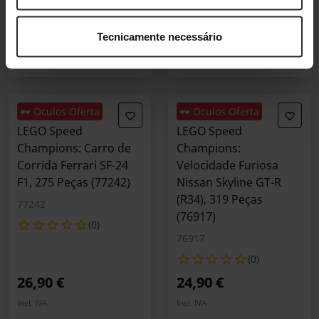
Incl. IVA
Incl. IVA
4 em stock
2 em stock
Tecnicamente necessário
Adicionar ao Carrinho
Adicionar ao Carrin
🕶️ Óculos Oferta
🕶️ Óculos Oferta
LEGO Speed
LEGO Speed
Champions: Carro de
Champions:
Corrida Ferrari SF-24
Velocidade Furiosa
F1, 275 Peças (77242)
Nissan Skyline GT-R
(R34), 319 Peças
77242
(76917)
(0)
76917
(0)
26,90 €
24,90 €
Incl. IVA
Incl. IVA