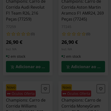
Champions: Carro de
Champions: Carro de
Corrida Audi Revolut
Corrida Aston Martin
F1 Team R26, 216
Aramco F1 AMR24, 269
Peças (77259)
Peças (77245)
77259
77245
(0)
(0)
26,90 €
26,90 €
Incl. IVA
Incl. IVA
2 em stock
2 em stock
Adicionar ao Carrinho
Adicionar ao Carrin
novo
novo
🕶️ Óculos Oferta
🕶️ Óculos Oferta
LEGO Speed
LEGO Speed
Champions: Carro de
Champions: Carro de
Corrida Williams
Corrida MoneyGram