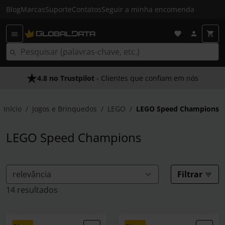
Blog
Marcas
Suporte
Contatos
Seguir a minha encomenda
4.8 no Trustpilot
As Nossas Promessas
- Clientes que confiam em nós
- O melhor atendimento
Início
Jogos e Brinquedos
LEGO
LEGO Speed Champions
LEGO Speed Champions
Filtrar
14 resultados