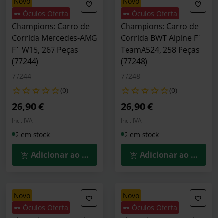
novo
novo
🕶️ Óculos Oferta
🕶️ Óculos Oferta
LEGO Speed
LEGO Speed
Champions: Carro de
Champions: Carro de
Corrida Mercedes-AMG
Corrida BWT Alpine F1
F1 W15, 267 Peças
TeamA524, 258 Peças
(77244)
(77248)
77244
77248
(0)
(0)
26,90 €
26,90 €
Incl. IVA
Incl. IVA
2 em stock
2 em stock
Adicionar ao Carrinho
Adicionar ao Carrin
novo
novo
🕶️ Óculos Oferta
🕶️ Óculos Oferta
LEGO Speed
LEGO Speed