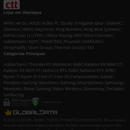
Lojas em Destaque
APNX
|
Arctic
|
ASUS
|
AURA PC
|
Ducky
|
Endgame Gear
|
GAMIAC
|
Glorious
|
HAVN
|
Keychron
|
King Bundles
|
King Mod Systems
|
Kolink
|
Lian Li
|
LYNK+
|
Moza Racing
|
MSI
|
Nitro Concepts
|
noblechairs
|
NZXT
|
PHANTEKS
|
Playseat
|
SAMSUNG
|
streamplify
|
Team Group
|
Thermal Grizzly
|
TX3
Categorias Principais
noblechairs
|
ThunderX3
|
Memórias RAM
|
Radeon RX 9060 XT
|
Radeon RX 9070 XT
|
GeForce RTX 5080
|
GeForce RTX 5090
|
Ryzen 7
|
Ryzen 9
|
Core i7
|
Core i9
|
Computadores Gamer
|
Portáteis Gaming
|
Monitores Gaming
|
Smartphones Samsung
|
Headsets
|
Ratos Gaming
|
Ratos Wireless
|
Streaming
|
Teclados
|
SimRacing
© 2026 CASEKING IBERIA. TODOS OS DIREITOS RESERVADOS. IVA incluído à
taxa em vigor para todos os produtos. As fotos apresentadas podem não