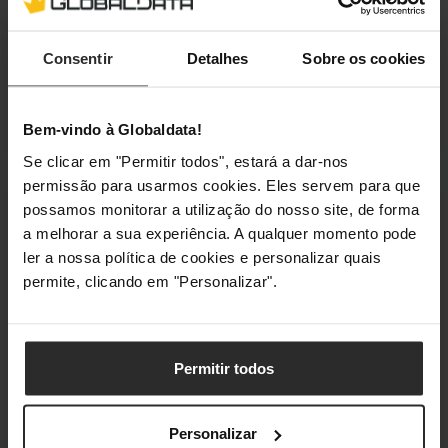
26,90 €
26,90 €
Incl. IVA
Incl. IVA
Consentir
Detalhes
Sobre os cookies
1 em stock
3 em stock
Adicionar ao Carrinho
Adicionar ao Carrin
Bem-vindo à Globaldata!
Se clicar em "Permitir todos", estará a dar-nos
permissão para usarmos cookies. Eles servem para que
🕶️ Óculos Oferta
🕶️ Óculos Oferta
possamos monitorar a utilização do nosso site, de forma
LEGO Speed
LEGO Speed
a melhorar a sua experiência. A qualquer momento pode
Champions: Mercedes-
Champions:
ler a nossa política de cookies e personalizar quais
AMG G 63 e Mercedes-
Lamborghini Revuelto
permite, clicando em "Personalizar".
AMG SL 63, 808 Peças
e Huracán STO, 607
(76924)
Peças (77238)
76924
77238
Permitir todos
(0)
(0)
49,90 €
49,90 €
Personalizar