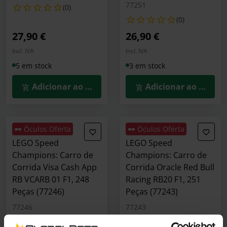
77251
(0)
(0)
27,90 €
26,90 €
Incl. IVA
Incl. IVA
5 em stock
3 em stock
Adicionar ao Carrinho
Adicionar ao Carrin
🕶️ Óculos Oferta
🕶️ Óculos Oferta
LEGO Speed
LEGO Speed
Champions: Carro de
Champions: Carro de
Corrida Visa Cash App
Corrida Oracle Red Bull
RB VCARB 01 F1, 248
Racing RB20 F1, 251
Peças (77246)
Peças (77243)
77246
77243
(0)
(0)