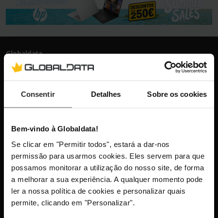
Globaldata
+351 300 600 520
dias úteis das 10h-13h e 14h-18h
info@globaldata.pt
Consentir
Detalhes
Sobre os cookies
As nossas comunidades
Bem-vindo à Globaldata!
Mantenha-me atualizado com as últimas
Se clicar em "Permitir todos", estará a dar-nos
permissão para usarmos cookies. Eles servem para que
novidades, lançamentos de produtos e
possamos monitorar a utilização do nosso site, de forma
promoções.
a melhorar a sua experiência. A qualquer momento pode
ler a nossa política de cookies e personalizar quais
permite, clicando em "Personalizar".