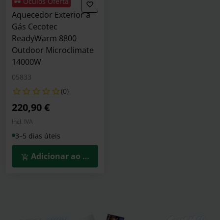
🕶️ Óculos Oferta
Aquecedor Exterior a
Gás Cecotec
ReadyWarm 8800
Outdoor Microclimate
14000W
05833
(0)
220,90 €
Incl. IVA
3–5 dias úteis
Adicionar ao Carrinho