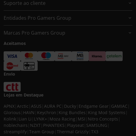
Suporte ao cliente
Entidades Pro Gamers Group
Marcas Pro Gamers Group
Aceitamos
Envio
Lojas em Destaque
APNX
|
Arctic
|
ASUS
|
AURA PC
|
Ducky
|
Endgame Gear
|
GAMIAC
|
Glorious
|
HAVN
|
Keychron
|
King Bundles
|
King Mod Systems
|
Kolink
|
Lian Li
|
LYNK+
|
Moza Racing
|
MSI
|
Nitro Concepts
|
noblechairs
|
NZXT
|
PHANTEKS
|
Playseat
|
SAMSUNG
|
streamplify
|
Team Group
|
Thermal Grizzly
|
TX3