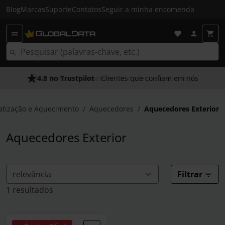
Blog
Marcas
Suporte
Contatos
Seguir a minha encomenda
4.8 no Trustpilot
As Nossas Promessas
- Clientes que confiam em nós
- O melhor atendimento
atização e Aquecimento
Aquecedores
Aquecedores Exterior
Aquecedores Exterior
Filtrar
1 resultados