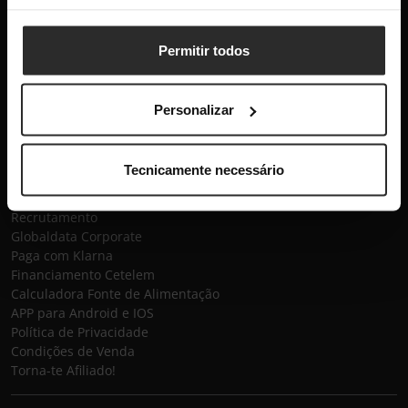
Este site está protegido pelo reCAPTCHA e aplica-se a
Política
de Privacidade
e os
Termos de Serviço
da Google.
Permitir todos
Subscrever
Globaldata
Personalizar
Contactos
Sobre a Globaldata
Tecnicamente necessário
Perguntas Frequentes
Promessas
Recrutamento
Globaldata Corporate
Paga com Klarna
Financiamento Cetelem
Calculadora Fonte de Alimentação
APP para Android e IOS
Política de Privacidade
Condições de Venda
Torna-te Afiliado!