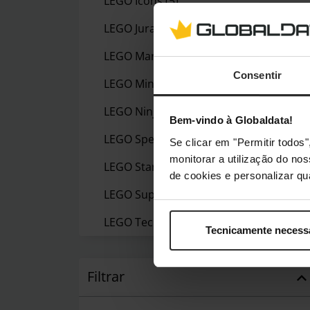
LEGO Icons
(5)
LEGO Jurassic World
(1)
LEGO Marvel
(3)
Consentir
LEGO Minecraft
(21)
LEGO Ninjago
(4)
Bem-vindo à Globaldata!
LEGO Speed Champions
(14)
Se clicar em "Permitir todo
monitorar a utilização do no
LEGO Star Wars
(5)
de cookies e personalizar qu
LEGO Super Mario
(2)
LEGO Technic
(5)
Tecnicamente necess
Filtrar