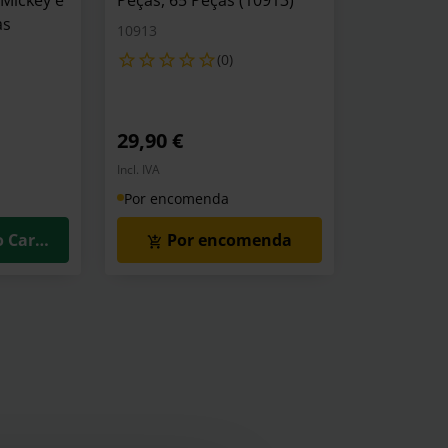
 Mickey e
Peças, 65 Peças (10913)
as
10913
(0)
29,90 €
Incl. IVA
Por encomenda
o Carrinho
Por encomenda