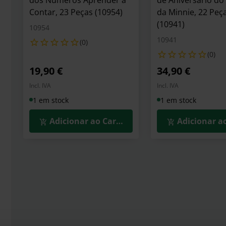
dos Números Aprender a
de Aniversário do
Contar, 23 Peças (10954)
da Minnie, 22 Peç
(10941)
10954
10941
(0)
(0)
19,90 €
34,90 €
Incl. IVA
Incl. IVA
1 em stock
1 em stock
Adicionar ao Carrinho
Adicionar a