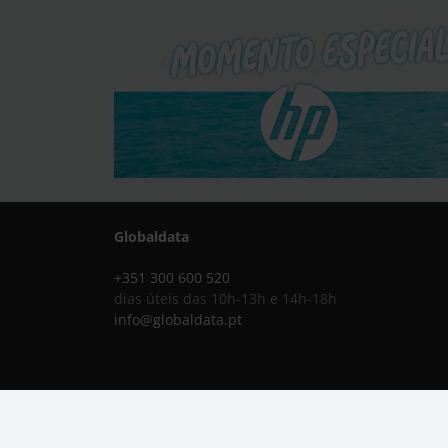
Globaldata
+351 300 600 520
dias úteis das 10h-13h e 14h-18h
info@globaldata.pt