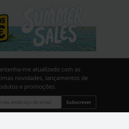
ntenha-me atualizado com as
timas novidades, lançamentos de
odutos e promoções.
Subscrever
e site está protegido pelo reCAPTCHA e aplica-se
olítica de Privacidade
e os
Termos de Serviço
da
gle.