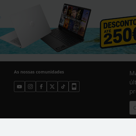
As nossas comunidades
Ma
úl
pr
Est
a
P
Goo