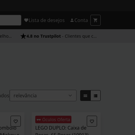
Lista de desejos
Conta
endimento
4.8 no Trustpilot
- Clientes que confiam em nós
ados
🕶️ Óculos Oferta
Comboio
LEGO DUPLO: Caixa de