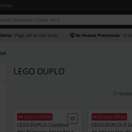
omenda
Klarna
- Paga até 3x sem juros
As Nossas Promessas
- O melhor at
PLO
LEGO DUPLO
3 result
🕶️ Óculos Oferta
🕶️ Óculos Oferta
LEGO DUPLO: Comboio
LEGO DUPLO: O 