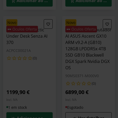
Adicionar ao Carrinho
Adicionar ao Carrin
novo
novo
🕶️ Óculos Oferta
🕶️ Óculos Oferta
Computador Arctic
Mini Supercomputador
Under Desk Senza AI
AI ASUS Ascent GX10
370
ARM v9.2-A (GB10)
128GB LPDDR5x 4TB
ACPCC00021A
SSD GB10 Blackwell
(0)
DGX Spark Nvidia DGX
OS
90MS0371-M000V0
(0)
1199,90 €
6899,00 €
Incl. IVA
Incl. IVA
1 em stock
Esgotado