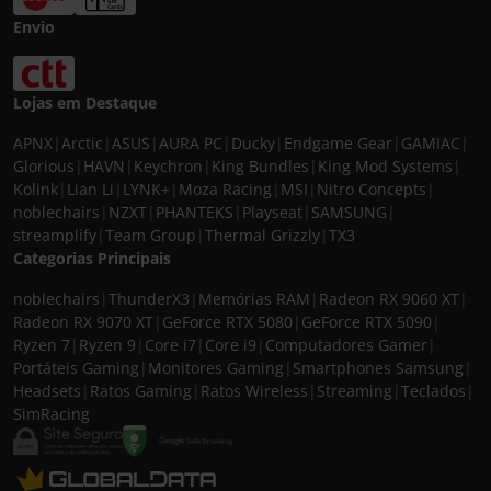
Envio
Lojas em Destaque
APNX
|
Arctic
|
ASUS
|
AURA PC
|
Ducky
|
Endgame Gear
|
GAMIAC
|
Glorious
|
HAVN
|
Keychron
|
King Bundles
|
King Mod Systems
|
Kolink
|
Lian Li
|
LYNK+
|
Moza Racing
|
MSI
|
Nitro Concepts
|
noblechairs
|
NZXT
|
PHANTEKS
|
Playseat
|
SAMSUNG
|
streamplify
|
Team Group
|
Thermal Grizzly
|
TX3
Categorias Principais
noblechairs
|
ThunderX3
|
Memórias RAM
|
Radeon RX 9060 XT
|
Radeon RX 9070 XT
|
GeForce RTX 5080
|
GeForce RTX 5090
|
Ryzen 7
|
Ryzen 9
|
Core i7
|
Core i9
|
Computadores Gamer
|
Portáteis Gaming
|
Monitores Gaming
|
Smartphones Samsung
|
Headsets
|
Ratos Gaming
|
Ratos Wireless
|
Streaming
|
Teclados
|
SimRacing