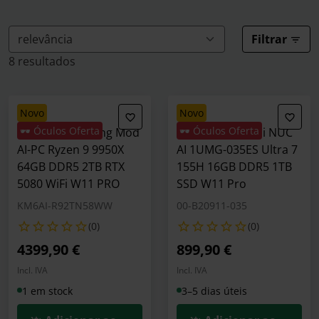
Filtrar
8 resultados
novo
novo
🕶️ Óculos Oferta
🕶️ Óculos Oferta
Computador King Mod
Mini PC MSI Cubi NUC
AI-PC Ryzen 9 9950X
AI 1UMG-035ES Ultra 7
64GB DDR5 2TB RTX
155H 16GB DDR5 1TB
5080 WiFi W11 PRO
SSD W11 Pro
KM6AI-R92TN58WW
00-B20911-035
(0)
(0)
4399,90 €
899,90 €
Incl. IVA
Incl. IVA
1 em stock
3–5 dias úteis