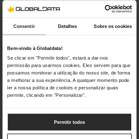
(Cloud)?
As vantagens estruturam-se em
privacidade, latência e isenção de
Consentir
Detalhes
Sobre os cookies
custos. Ao processar dados
localmente no hardware da tua
máquina, os teus documentos
Bem-vindo à Globaldata!
confidenciais de empresa,
Se clicar em "Permitir todos", estará a dar-nos
fotografias privadas ou códigos
permissão para usarmos cookies. Eles servem para que
fonte não são enviados para
possamos monitorar a utilização do nosso site, de forma
servidores externos da internet,
a melhorar a sua experiência. A qualquer momento pode
eliminando riscos de espionagem
ler a nossa política de cookies e personalizar quais
corporativa. Além disso, a
permite, clicando em "Personalizar".
execução de IA local opera com
zero latência (sem depender da
velocidade da rede) e liberta o
utilizador de assinaturas mensais
Permitir todos
caras de serviços na nuvem.