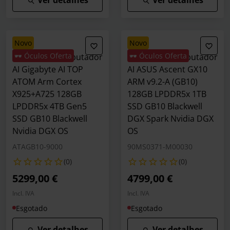
Ver detalhes
Ver detalhes
novo
novo
🕶️ Óculos Oferta
🕶️ Óculos Oferta
Mini Supercomputador
Mini Supercomputador
AI Gigabyte AI TOP
AI ASUS Ascent GX10
ATOM Arm Cortex
ARM v9.2-A (GB10)
X925+A725 128GB
128GB LPDDR5x 1TB
LPDDR5x 4TB Gen5
SSD GB10 Blackwell
SSD GB10 Blackwell
DGX Spark Nvidia DGX
Nvidia DGX OS
OS
ATAGB10-9000
90MS0371-M00030
(0)
(0)
5299,00 €
4799,00 €
Incl. IVA
Incl. IVA
Esgotado
Esgotado
Ver detalhes
Ver detalhes