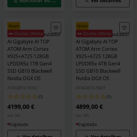
Adicionar ao Carrinho
Ver detalhes
novo
novo
🕶️ Óculos Oferta
🕶️ Óculos Oferta
Mini Supercomputador
Mini Supercomputador
AI Gigabyte AI TOP
AI Gigabyte AI TOP
ATOM Arm Cortex
ATOM Arm Cortex
X925+A725 128GB
X925+A725 128GB
LPDDR5x 1TB Gen4
LPDDR5x 4TB Gen4
SSD GB10 Blackwell
SSD GB10 Blackwell
Nvidia DGX OS
Nvidia DGX OS
ATAGB10-9002
ATAGB10-9001
(0)
(0)
4199,00 €
4899,00 €
Incl. IVA
Incl. IVA
Esgotado
Esgotado