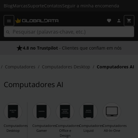
Blog
Marcas
Suporte
Contatos
Seguir a minha encomenda
4.8 no Trustpilot
- Clientes que confiam em nós
Computadores
Computadores Desktop
Computadores AI
Computadores AI
Computadores
Computadores
Computadores
Computadores
Computadores
Desktop
Gamer
Office e
Liquid
All-In-One
Design