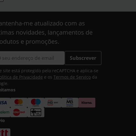
ntenha-me atualizado com as
timas novidades, lançamentos de
odutos e promoções.
Subscrever
e site está protegido pelo reCAPTCHA e aplica-se
olítica de Privacidade
e os
Termos de Serviço
da
gle.
eitamos
vio