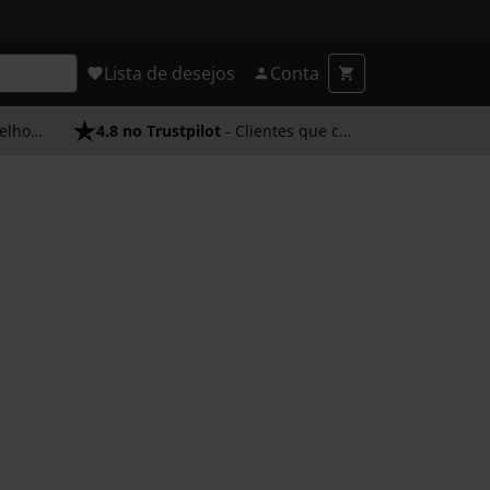
Lista de desejos
Conta
endimento
4.8 no Trustpilot
- Clientes que confiam em nós