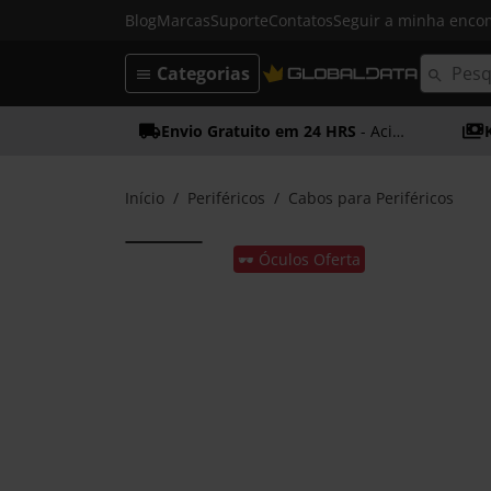
Blog
Marcas
Suporte
Contatos
Seguir a minha enc
Categorias
Envio Gratuito em 24 HRS
- Acima dos 50€
Início
Periféricos
Cabos para Periféricos
🕶️ Óculos Oferta