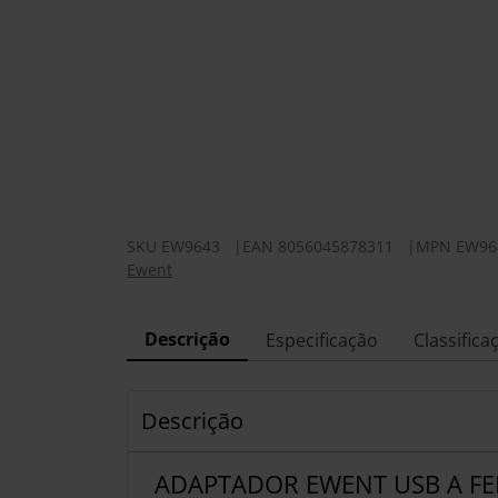
SKU
EW9643
|
EAN
8056045878311
|
MPN
EW96
Ewent
Descrição
Especificação
Classifica
Descrição
ADAPTADOR EWENT USB A FE