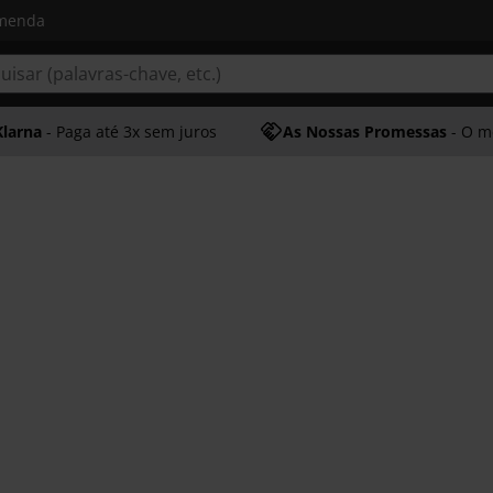
omenda
Klarna
- Paga até 3x sem juros
As Nossas Promessas
- O melhor at