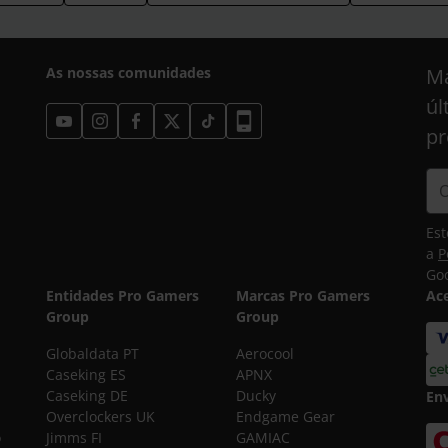
As nossas comunidades
Ma
úl
pr
Est
a
P
Goo
Entidades Pro Gamers
Marcas Pro Gamers
Ac
Group
Group
Globaldata PT
Aerocool
Caseking ES
APNX
Caseking DE
Ducky
En
Overclockers UK
Endgame Gear
o
Jimms FI
GAMIAC