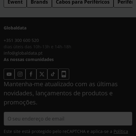
Ewent
Brands
Cabos para Periféricos
Perifér
Globaldata
+351 300 600 520
dias úteis das 10h-13h e 14h-18h
info@globaldata.pt
As nossas comunidades
Mantenha-me atualizado com as últimas
novidades, lançamentos de produtos e
promoções.
Este site está protegido pelo reCAPTCHA e aplica-se a
Política