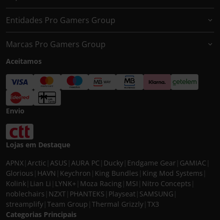
Entidades Pro Gamers Group
Marcas Pro Gamers Group
Aceitamos
Envio
Lojas em Destaque
APNX
|
Arctic
|
ASUS
|
AURA PC
|
Ducky
|
Endgame Gear
|
GAMIAC
|
Glorious
|
HAVN
|
Keychron
|
King Bundles
|
King Mod Systems
|
Kolink
|
Lian Li
|
LYNK+
|
Moza Racing
|
MSI
|
Nitro Concepts
|
noblechairs
|
NZXT
|
PHANTEKS
|
Playseat
|
SAMSUNG
|
streamplify
|
Team Group
|
Thermal Grizzly
|
TX3
Categorias Principais