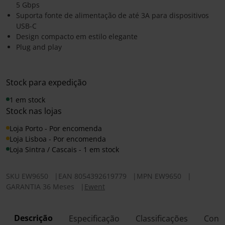
5 Gbps
Suporta fonte de alimentação de até 3A para dispositivos
USB-C
Design compacto em estilo elegante
Plug and play
Stock para expedição
1 em stock
Stock nas lojas
Loja Porto - Por encomenda
Loja Lisboa - Por encomenda
Loja Sintra / Cascais - 1 em stock
SKU
EW9650
|
EAN
8054392619779
|
MPN
EW9650
|
GARANTIA 36 Meses
|
Ewent
Descrição
Especificação
Classificações
Conf