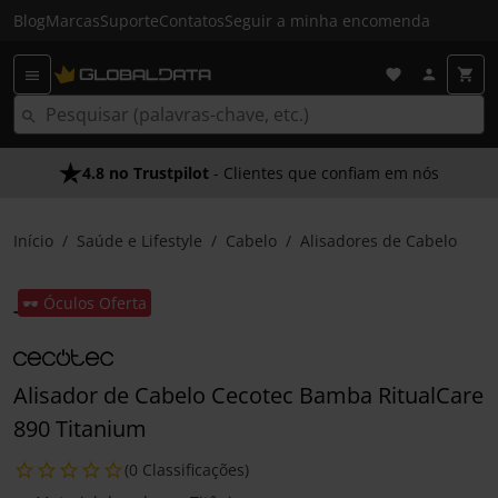
Blog
Marcas
Suporte
Contatos
Seguir a minha encomenda
4.8 no Trustpilot
- Clientes que confiam em nós
Início
Saúde e Lifestyle
Cabelo
Alisadores de Cabelo
🕶️ Óculos Oferta
Alisador de Cabelo Cecotec Bamba RitualCare
890 Titanium
(0 Classificações)