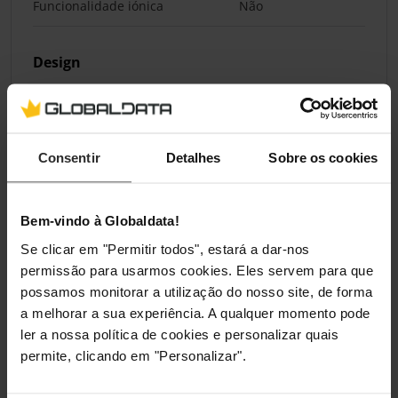
Funcionalidade iónica
Não
Design
Cor do produto
Cinzento
Material da prancha
Titânio
Consentir
Detalhes
Sobre os cookies
Base rotativa 360°
Sim
Bem-vindo à Globaldata!
Ergonomia
Se clicar em "Permitir todos", estará a dar-nos
permissão para usarmos cookies. Eles servem para que
Visor incorporado
Não
possamos monitorar a utilização do nosso site, de forma
a melhorar a sua experiência. A qualquer momento pode
Comprimento do fio
0,3 m
ler a nossa política de cookies e personalizar quais
permite, clicando em "Personalizar".
Gestão de energia