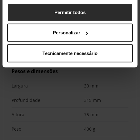
Fonte de alimentação
AC
Permitir todos
Potência
42 W
Personalizar
Voltagem de entrada AC
100-240 V
Frequência de entrada AC
50 - 60 Hz
Tecnicamente necessário
Pesos e dimensões
Largura
30 mm
Profundidade
315 mm
Altura
75 mm
Peso
400 g