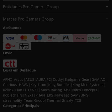
Entidades Pro Gamers Group
Marcas Pro Gamers Group
Aceitamos
Envio
Lojas em Destaque
APNX
|
Arctic
|
ASUS
|
AURA PC
|
Ducky
|
Endgame Gear
|
GAMIAC
|
Glorious
|
HAVN
|
Keychron
|
King Bundles
|
King Mod Systems
|
Kolink
|
Lian Li
|
LYNK+
|
Moza Racing
|
MSI
|
Nitro Concepts
|
noblechairs
|
NZXT
|
PHANTEKS
|
Playseat
|
SAMSUNG
|
streamplify
|
Team Group
|
Thermal Grizzly
|
TX3
Categorias Principais