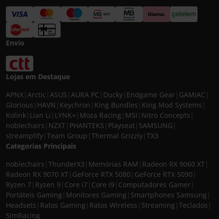
Envio
Lojas em Destaque
APNX
|
Arctic
|
ASUS
|
AURA PC
|
Ducky
|
Endgame Gear
|
GAMIAC
|
Glorious
|
HAVN
|
Keychron
|
King Bundles
|
King Mod Systems
|
Kolink
|
Lian Li
|
LYNK+
|
Moza Racing
|
MSI
|
Nitro Concepts
|
noblechairs
|
NZXT
|
PHANTEKS
|
Playseat
|
SAMSUNG
|
streamplify
|
Team Group
|
Thermal Grizzly
|
TX3
Categorias Principais
noblechairs
|
ThunderX3
|
Memórias RAM
|
Radeon RX 9060 XT
|
Radeon RX 9070 XT
|
GeForce RTX 5080
|
GeForce RTX 5090
|
Ryzen 7
|
Ryzen 9
|
Core i7
|
Core i9
|
Computadores Gamer
|
Portáteis Gaming
|
Monitores Gaming
|
Smartphones Samsung
|
Headsets
|
Ratos Gaming
|
Ratos Wireless
|
Streaming
|
Teclados
|
SimRacing