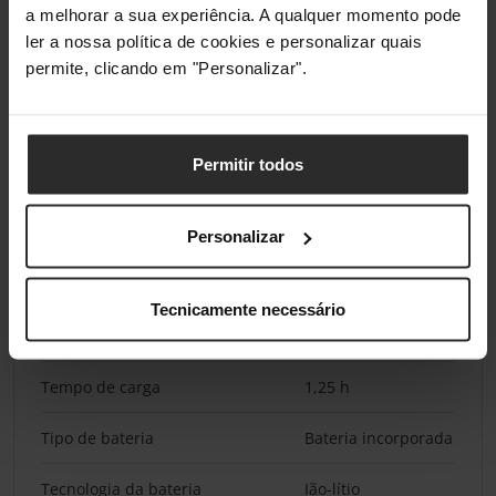
Indicação de bateria fraca
Sim
a melhorar a sua experiência. A qualquer momento pode
ler a nossa política de cookies e personalizar quais
Indicadores LED
Sim
permite, clicando em "Personalizar".
Luz de indicação de energia
Sim
Permitir todos
Gestão de energia
Fonte de alimentação
AC/Bateria
Personalizar
Tempo de funcionamento
90 min
Tecnicamente necessário
Recarregável
Sim
Tempo de carga
1,25 h
Tipo de bateria
Bateria incorporada
Tecnologia da bateria
Ião-lítio