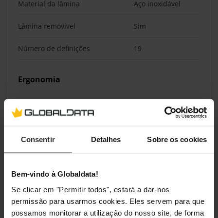
Material da lâmina
Aço inoxidável
Lâmina removível
Sim
Número de definições
19
Ergonomia
Pega(s)
Sim
Sem fios
Sim
Consentir
Detalhes
Sobre os cookies
Visor incorporado
Não
Bem-vindo à Globaldata!
Indicação
Se clicar em "Permitir todos", estará a dar-nos
Indicador de carga da bateria
Sim
permissão para usarmos cookies. Eles servem para que
possamos monitorar a utilização do nosso site, de forma