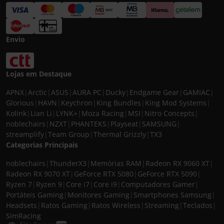
Envio
Lojas em Destaque
APNX
|
Arctic
|
ASUS
|
AURA PC
|
Ducky
|
Endgame Gear
|
GAMIAC
|
Glorious
|
HAVN
|
Keychron
|
King Bundles
|
King Mod Systems
|
Kolink
|
Lian Li
|
LYNK+
|
Moza Racing
|
MSI
|
Nitro Concepts
|
noblechairs
|
NZXT
|
PHANTEKS
|
Playseat
|
SAMSUNG
|
streamplify
|
Team Group
|
Thermal Grizzly
|
TX3
Categorias Principais
noblechairs
|
ThunderX3
|
Memórias RAM
|
Radeon RX 9060 XT
|
Radeon RX 9070 XT
|
GeForce RTX 5080
|
GeForce RTX 5090
|
Ryzen 7
|
Ryzen 9
|
Core i7
|
Core i9
|
Computadores Gamer
|
Portáteis Gaming
|
Monitores Gaming
|
Smartphones Samsung
|
Headsets
|
Ratos Gaming
|
Ratos Wireless
|
Streaming
|
Teclados
|
SimRacing