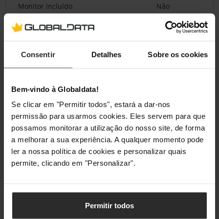
Monitor Incluído
Não
Normas/Especificações
Consentir
Detalhes
Sobre os cookies
Binário
20 Nm
Force Feedback
Sim
Bem-vindo à Globaldata!
Se clicar em "Permitir todos", estará a dar-nos
Iluminação
permissão para usarmos cookies. Eles servem para que
possamos monitorar a utilização do nosso site, de forma
Iluminação / RGB
Não
a melhorar a sua experiência. A qualquer momento pode
ler a nossa política de cookies e personalizar quais
permite, clicando em "Personalizar".
Classificações
Permitir todos