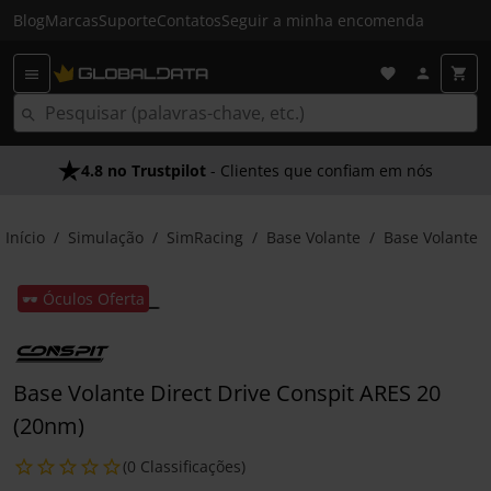
Blog
Marcas
Suporte
Contatos
Seguir a minha encomenda
4.8 no Trustpilot
- Clientes que confiam em nós
Início
Simulação
SimRacing
Base Volante
Base Volante
🕶️ Óculos Oferta
Base Volante Direct Drive Conspit ARES 20
(20nm)
(0 Classificações)