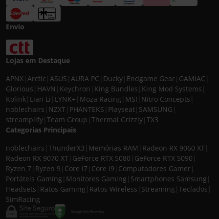
Envio
Lojas em Destaque
APNX
|
Arctic
|
ASUS
|
AURA PC
|
Ducky
|
Endgame Gear
|
GAMIAC
|
Glorious
|
HAVN
|
Keychron
|
King Bundles
|
King Mod Systems
|
Kolink
|
Lian Li
|
LYNK+
|
Moza Racing
|
MSI
|
Nitro Concepts
|
noblechairs
|
NZXT
|
PHANTEKS
|
Playseat
|
SAMSUNG
|
streamplify
|
Team Group
|
Thermal Grizzly
|
TX3
Categorias Principais
noblechairs
|
ThunderX3
|
Memórias RAM
|
Radeon RX 9060 XT
|
Radeon RX 9070 XT
|
GeForce RTX 5080
|
GeForce RTX 5090
|
Ryzen 7
|
Ryzen 9
|
Core i7
|
Core i9
|
Computadores Gamer
|
Portáteis Gaming
|
Monitores Gaming
|
Smartphones Samsung
|
Headsets
|
Ratos Gaming
|
Ratos Wireless
|
Streaming
|
Teclados
|
SimRacing