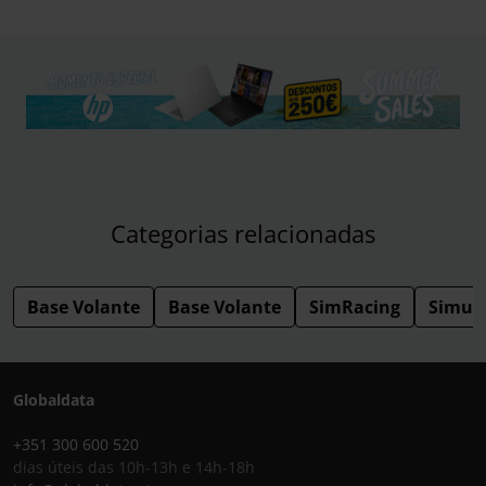
Categorias relacionadas
Base Volante
Base Volante
SimRacing
Simul
Globaldata
+351 300 600 520
dias úteis das 10h-13h e 14h-18h