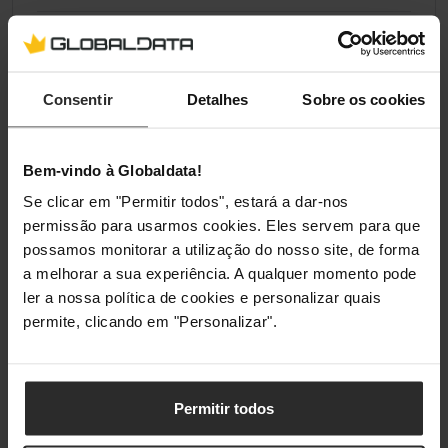
Normas/Especificações
Binário
20 Nm
Consentir
Detalhes
Sobre os cookies
Force Feedback
Sim
Bem-vindo à Globaldata!
Se clicar em "Permitir todos", estará a dar-nos
Iluminação
permissão para usarmos cookies. Eles servem para que
possamos monitorar a utilização do nosso site, de forma
Iluminação / RGB
Não
a melhorar a sua experiência. A qualquer momento pode
ler a nossa política de cookies e personalizar quais
permite, clicando em "Personalizar".
Classificações
Permitir todos