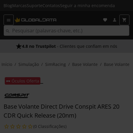
Blog
Marcas
Suporte
Contatos
Seguir a minha encomenda
4.8 no Trustpilot
- Clientes que confiam em nós
Início
Simulação
SimRacing
Base Volante
Base Volante
🕶️ Óculos Oferta
Base Volante Direct Drive Conspit ARES 20
CDR Quick Release (20nm)
(0 Classificações)