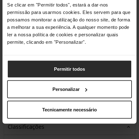
Se clicar em "Permitir todos", estará a dar-nos
permissão para usarmos cookies. Eles servem para que
Conectividade
possamos monitorar a utilização do nosso site, de forma
a melhorar a sua experiência. A qualquer momento pode
Tipo de Ligação
USB
ler a nossa política de cookies e personalizar quais
permite, clicando em "Personalizar".
Materiais
Materiais
Alumínio
Permitir todos
Iluminação
Personalizar
Iluminação /
Não
RGB
Tecnicamente necessário
Classificações