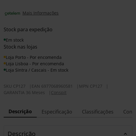
Mais Informações
Stock para expedição
Em stock
Stock nas lojas
Loja Porto - Por encomenda
Loja Lisboa - Por encomenda
Loja Sintra / Cascais - Em stock
SKU
CP127
|
EAN
6977068960581
|
MPN
CP127
|
GARANTIA 36 Meses
|
Conspit
Descrição
Especificação
Classificações
Conf
Descrição