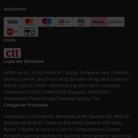
Aceitamos
Envio
Lojas em Destaque
APNX
|
Arctic
|
ASUS
|
AURA PC
|
Ducky
|
Endgame Gear
|
GAMIAC
|
Glorious
|
HAVN
|
Keychron
|
King Bundles
|
King Mod Systems
|
Kolink
|
Lian Li
|
LYNK+
|
Moza Racing
|
MSI
|
Nitro Concepts
|
noblechairs
|
NZXT
|
PHANTEKS
|
Playseat
|
SAMSUNG
|
streamplify
|
Team Group
|
Thermal Grizzly
|
TX3
Categorias Principais
noblechairs
|
ThunderX3
|
Memórias RAM
|
Radeon RX 9060 XT
|
Radeon RX 9070 XT
|
GeForce RTX 5080
|
GeForce RTX 5090
|
Ryzen 7
|
Ryzen 9
|
Core i7
|
Core i9
|
Computadores Gamer
|
Portáteis Gaming
|
Monitores Gaming
|
Smartphones Samsung
|