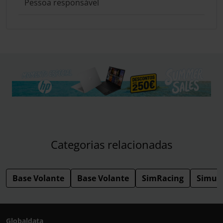
Pessoa responsável
Categorias relacionadas
Base Volante
Base Volante
SimRacing
Simul
Globaldata