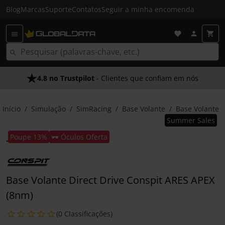
Blog
Marcas
Suporte
Contatos
Seguir a minha encomenda
4.8 no Trustpilot
- Clientes que confiam em nós
Início
Simulação
SimRacing
Base Volante
Base Volante
Summer Sales
Poupe 13%
🕶️ Óculos Oferta
Base Volante Direct Drive Conspit ARES APEX
(8nm)
(0 Classificações)