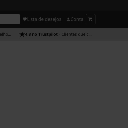
Lista de desejos
Conta
endimento
4.8 no Trustpilot
- Clientes que confiam em nós