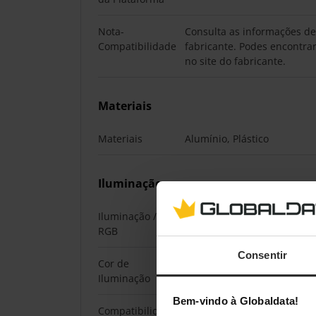
Nota-
Consulta as informações de
Compatibilidade
fabricante. Podes encontrar
no site do fabricante.
Materiais
Materiais
Alumínio, Plástico
Iluminação
Iluminação /
Sim
RGB
Consentir
Cor de
Rgb
Iluminação
Bem-vindo à Globaldata!
Compatibilidade
nenhum (controlador própr