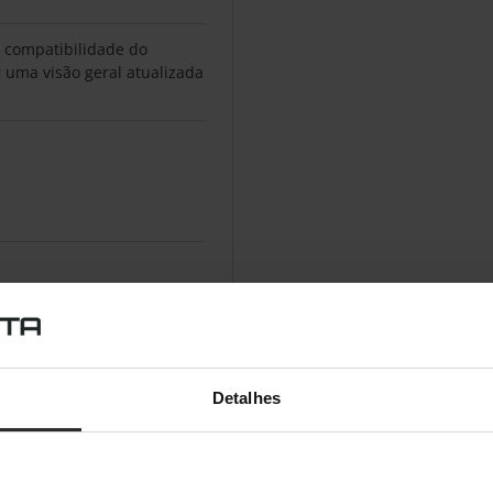
 compatibilidade do
 uma visão geral atualizada
Detalhes
io)