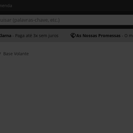
omenda
Klarna
- Paga até 3x sem juros
As Nossas Promessas
- O melhor at
Base Volante