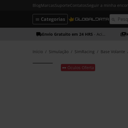
Blog
Marcas
Suporte
Contatos
Seguir a minha enc
Categorias
Envio Gratuito em 24 HRS
- Acima dos 50€
Início
Simulação
SimRacing
Base Volante
🕶️ Óculos Oferta