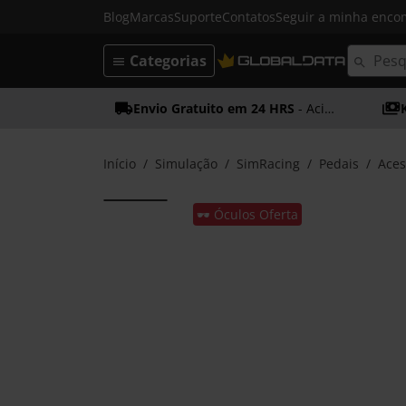
Blog
Marcas
Suporte
Contatos
Seguir a minha enc
Categorias
Envio Gratuito em 24 HRS
- Acima dos 50€
Início
Simulação
SimRacing
Pedais
Aces
🕶️ Óculos Oferta