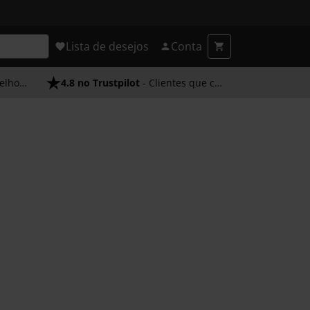
Lista de desejos
Conta
endimento
4.8 no Trustpilot
- Clientes que confiam em nós