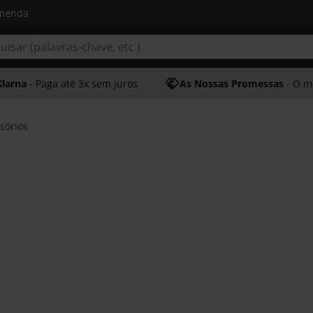
omenda
Klarna
- Paga até 3x sem juros
As Nossas Promessas
- O melhor at
sórios