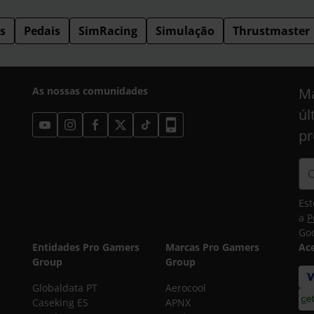
s
Pedais
SimRacing
Simulação
Thrustmaster
As nossas comunidades
Ma
úl
pr
Est
a
P
Goo
Entidades Pro Gamers
Marcas Pro Gamers
Ac
Group
Group
Globaldata PT
Aerocool
Caseking ES
APNX