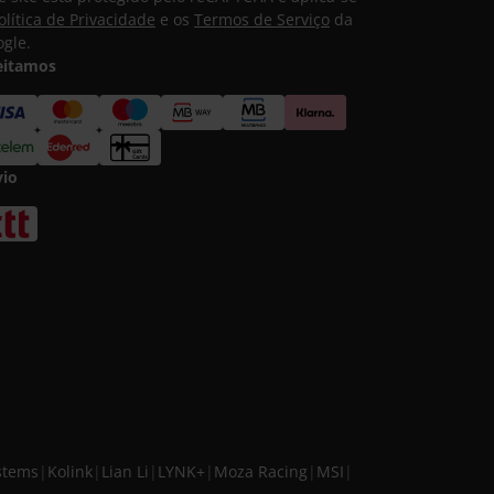
olítica de Privacidade
e os
Termos de Serviço
da
gle.
eitamos
vio
stems
|
Kolink
|
Lian Li
|
LYNK+
|
Moza Racing
|
MSI
|