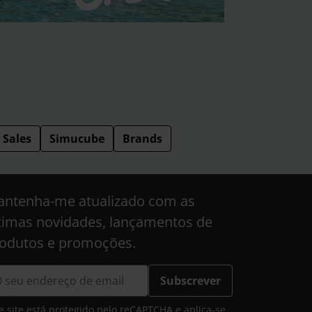
Sales
Simucube
Brands
ntenha-me atualizado com as
timas novidades, lançamentos de
odutos e promoções.
Subscrever
e site está protegido pelo reCAPTCHA e aplica-se