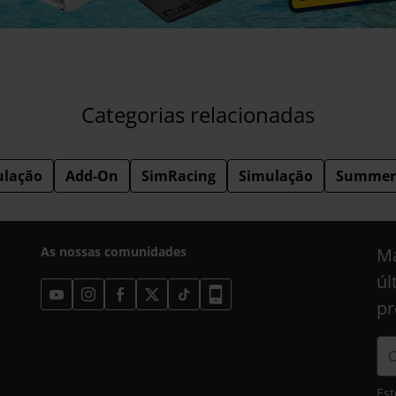
Categorias relacionadas
ulação
Add-On
SimRacing
Simulação
Summer 
As nossas comunidades
Ma
úl
pr
Est