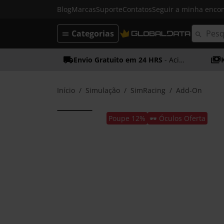
Blog
Marcas
Suporte
Contatos
Seguir a minha enc
Categorias
Envio Gratuito em 24 HRS
- Acima dos 50€
Início
Simulação
SimRacing
Add-On
Poupe 12%
🕶️ Óculos Oferta