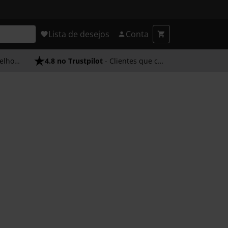
Lista de desejos
Conta
endimento
4.8 no Trustpilot
- Clientes que confiam em nós