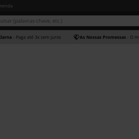
omenda
Klarna
- Paga até 3x sem juros
As Nossas Promessas
- O melhor at