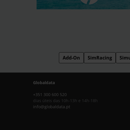
Add-On
SimRacing
Sim
Globaldata
+351 300 600 520
dias úteis das 10h-13h e 14h-18h
info@globaldata.pt