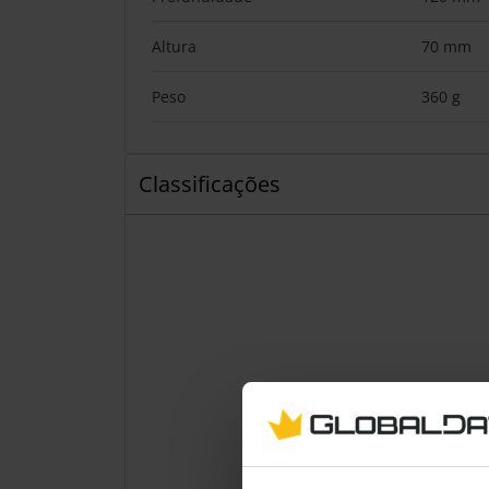
Altura
70 mm
Peso
360 g
Classificações