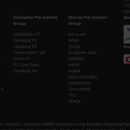
a
P
Goo
Entidades Pro Gamers
Marcas Pro Gamers
Ac
Group
Group
Globaldata PT
Aerocool
Caseking ES
APNX
Caseking DE
Ducky
En
Overclockers UK
Endgame Gear
o
Jimms FI
GAMIAC
PC Case Gear
HAVN
Caseking HU
Kolink
Nitro Concepts
noblechairs
 e
Streamplify
TX3
8PACK
ar
|
GAMIAC
|
Glorious
|
HAVN
|
Keychron
|
King Bundles
|
King Mod Sy