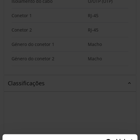
Isolamento do cabo
U/UTP (UTP)
Conetor 1
RJ-45
Conetor 2
RJ-45
Género do conetor 1
Macho
Género do conetor 2
Macho
Classificações