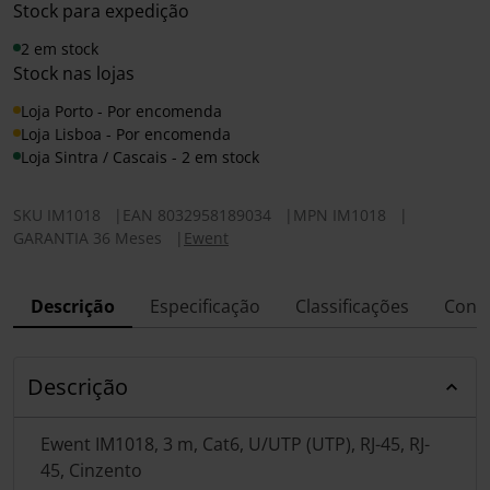
Stock para expedição
2 em stock
Stock nas lojas
Loja Porto - Por encomenda
Loja Lisboa - Por encomenda
Loja Sintra / Cascais - 2 em stock
SKU
IM1018
|
EAN
8032958189034
|
MPN
IM1018
|
GARANTIA 36 Meses
|
Ewent
Descrição
Especificação
Classificações
Conf
Descrição
Ewent IM1018, 3 m, Cat6, U/UTP (UTP), RJ-45, RJ-
45, Cinzento