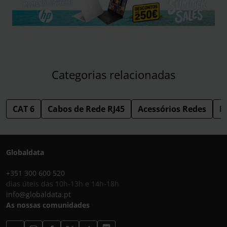
Categorias relacionadas
CAT 6
Cabos de Rede RJ45
Acessórios Redes
R
Globaldata
+351 300 600 520
dias úteis das 10h-13h e 14h-18h
info@globaldata.pt
As nossas comunidades