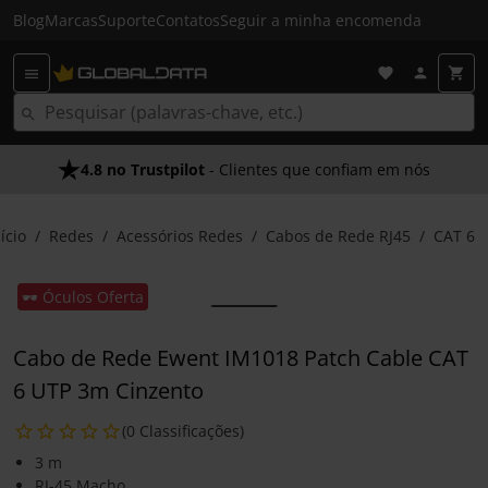
Blog
Marcas
Suporte
Contatos
Seguir a minha encomenda
4.8 no Trustpilot
- Clientes que confiam em nós
ício
Redes
Acessórios Redes
Cabos de Rede RJ45
CAT 6
🕶️ Óculos Oferta
Cabo de Rede Ewent IM1018 Patch Cable CAT
6 UTP 3m Cinzento
(0 Classificações)
3 m
RJ-45 Macho