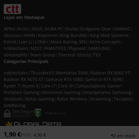
Lojas em Destaque
APNX
|
Arctic
|
ASUS
|
AURA PC
|
Ducky
|
Endgame Gear
|
GAMIAC
|
Glorious
|
HAVN
|
Keychron
|
King Bundles
|
King Mod Systems
|
Kolink
|
Lian Li
|
LYNK+
|
Moza Racing
|
MSI
|
Nitro Concepts
|
noblechairs
|
NZXT
|
PHANTEKS
|
Playseat
|
SAMSUNG
|
streamplify
|
Team Group
|
Thermal Grizzly
|
TX3
Categorias Principais
noblechairs
|
ThunderX3
|
Memórias RAM
|
Radeon RX 9060 XT
|
Radeon RX 9070 XT
|
GeForce RTX 5080
|
GeForce RTX 5090
|
Ryzen 7
|
Ryzen 9
|
Core i7
|
Core i9
|
Computadores Gamer
|
Portáteis Gaming
|
Monitores Gaming
|
Smartphones Samsung
|
Headsets
|
Ratos Gaming
|
Ratos Wireless
|
Streaming
|
Teclados
|
SimRacing
© 2026 CASEKING IBERIA. TODOS OS DIREITOS RESERVADOS. IVA incluído à
1,90 €
Preço reduzido de
para
PVPR:
4,90 €
2 em stock
taxa em vigor para todos os produtos. As fotos apresentadas podem não