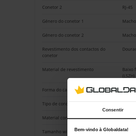
Conetor 2
RJ-45
Género do conetor 1
Macho
Género do conetor 2
Macho
Revestimento dos contactos do
Doura
conetor
Material de revestimento
Baixo 
(LSZH)
Forma do cabo
Redon
Tipo de condutor
Bloqu
Consentir
Material condutor
Cobre
Bem-vindo à Globaldata!
Tamanho wire AWG
26/7