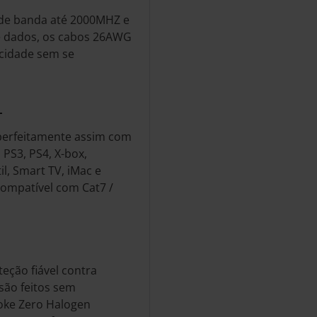
a de banda até 2000MHZ e
e dados, os cabos 26AWG
ocidade sem se
L
 perfeitamente assim com
 PS3, PS4, X-box,
il, Smart TV, iMac e
Compatível com Cat7 /
eção fiável contra
 são feitos sem
oke Zero Halogen