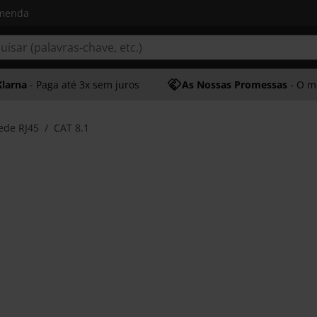
omenda
Klarna
- Paga até 3x sem juros
As Nossas Promessas
- O melhor at
ede RJ45
CAT 8.1