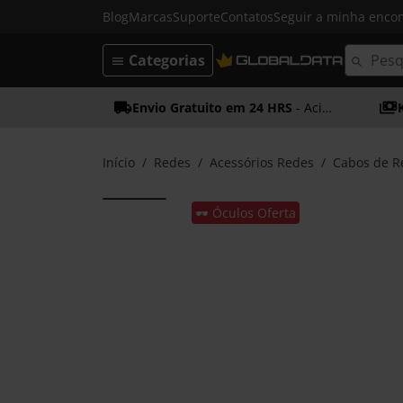
Blog
Marcas
Suporte
Contatos
Seguir a minha enc
Categorias
Envio Gratuito em 24 HRS
- Acima dos 50€
Início
Redes
Acessórios Redes
Cabos de R
🕶️ Óculos Oferta