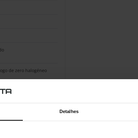
do
fogo de zero halogéneo
do
eados
Detalhes