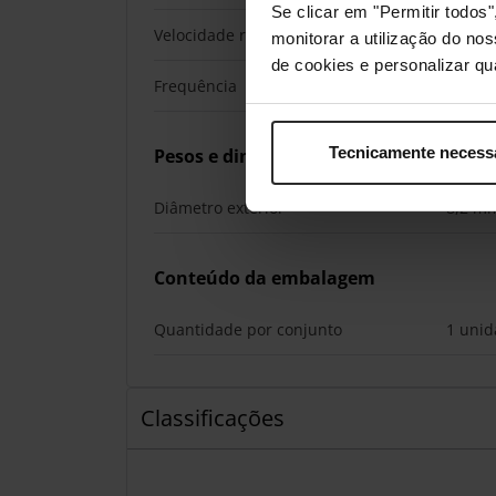
Se clicar em "Permitir todo
Velocidade real de transferência
40000 
monitorar a utilização do no
de cookies e personalizar qu
Frequência
2000 
Tecnicamente necess
Pesos e dimensões
Diâmetro exterior
8,2 m
Conteúdo da embalagem
Quantidade por conjunto
1 unid
Classificações