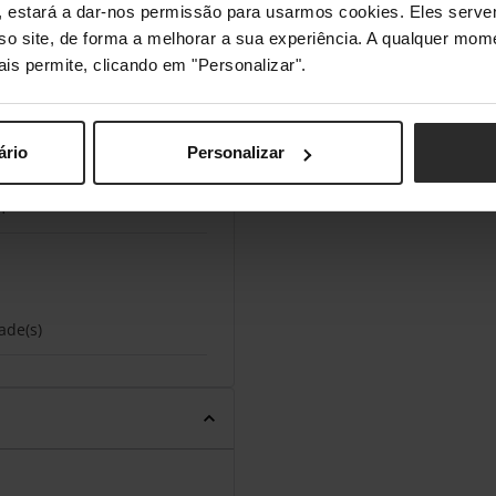
s", estará a dar-nos permissão para usarmos cookies. Eles ser
Mbit/s
sso site, de forma a melhorar a sua experiência. A qualquer mome
ais permite, clicando em "Personalizar".
MHz
ário
Personalizar
m
ade(s)