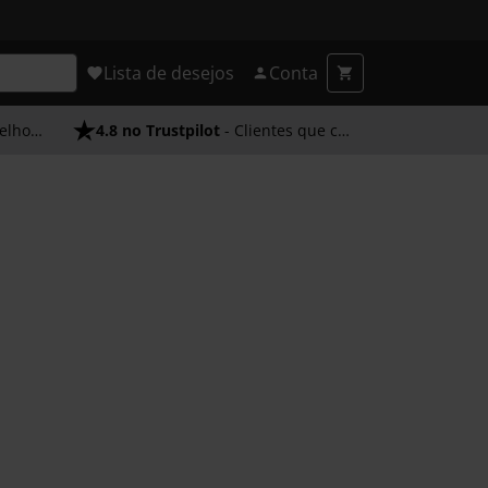
Lista de desejos
Conta
endimento
4.8 no Trustpilot
- Clientes que confiam em nós