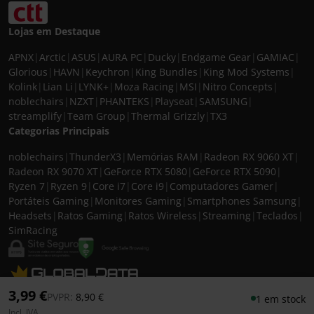
Lojas em Destaque
APNX
|
Arctic
|
ASUS
|
AURA PC
|
Ducky
|
Endgame Gear
|
GAMIAC
|
Glorious
|
HAVN
|
Keychron
|
King Bundles
|
King Mod Systems
|
Kolink
|
Lian Li
|
LYNK+
|
Moza Racing
|
MSI
|
Nitro Concepts
|
noblechairs
|
NZXT
|
PHANTEKS
|
Playseat
|
SAMSUNG
|
streamplify
|
Team Group
|
Thermal Grizzly
|
TX3
Categorias Principais
noblechairs
|
ThunderX3
|
Memórias RAM
|
Radeon RX 9060 XT
|
Radeon RX 9070 XT
|
GeForce RTX 5080
|
GeForce RTX 5090
|
Ryzen 7
|
Ryzen 9
|
Core i7
|
Core i9
|
Computadores Gamer
|
Portáteis Gaming
|
Monitores Gaming
|
Smartphones Samsung
|
Headsets
|
Ratos Gaming
|
Ratos Wireless
|
Streaming
|
Teclados
|
SimRacing
© 2026 CASEKING IBERIA. TODOS OS DIREITOS RESERVADOS. IVA incluído à
3,99 €
Preço reduzido de
para
PVPR:
8,90 €
1 em stock
taxa em vigor para todos os produtos. As fotos apresentadas podem não
Incl. IVA