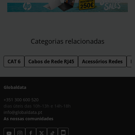
Categorias relacionadas
CAT 6
Cabos de Rede RJ45
Acessórios Redes
R
Globaldata
+351 300 600 520
dias úteis das 10h-13h e 14h-18h
info@globaldata.pt
As nossas comunidades