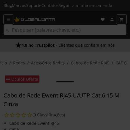
Blog
Marcas
Suporte
Contatos
Seguir a minha encomenda
4.8 no Trustpilot
- Clientes que confiam em nós
ício
Redes
Acessórios Redes
Cabos de Rede RJ45
CAT 6
🕶️ Óculos Oferta
Cabo de Rede Ewent RJ45 U/UTP Cat.6 15 M
Cinza
(0 Classificações)
Cabo de Rede Ewent RJ45
Cat.6