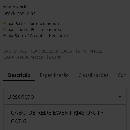
1 em stock
Stock nas lojas
Loja Porto - Por encomenda
Loja Lisboa - Por encomenda
Loja Sintra / Cascais - 1 em stock
SKU
IM1032
|
EAN
8032958189065
|
MPN
IM1032
|
GARANTIA 36 Meses
|
Ewent
Descrição
Especificação
Classificações
Conf
Descrição
CABO DE REDE EWENT RJ45 U/UTP
CAT.6