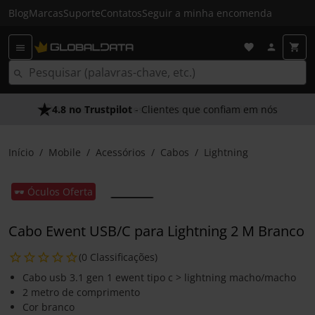
Blog
Marcas
Suporte
Contatos
Seguir a minha encomenda
4.8 no Trustpilot
- Clientes que confiam em nós
Início
Mobile
Acessórios
Cabos
Lightning
🕶️ Óculos Oferta
Cabo Ewent USB/C para Lightning 2 M Branco
(0 Classificações)
Cabo usb 3.1 gen 1 ewent tipo c > lightning macho/macho
2 metro de comprimento
Cor branco