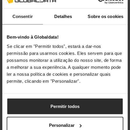
Peso
69 g
Consentir
Detalhes
Sobre os cookies
Embalagem
Quantidade por conjunto
1 unidade(s)
Bem-vindo à Globaldata!
Se clicar em "Permitir todos", estará a dar-nos
Tipo de embalagem
Caixa de pendurar
permissão para usarmos cookies. Eles servem para que
possamos monitorar a utilização do nosso site, de forma
a melhorar a sua experiência. A qualquer momento pode
Classificações
ler a nossa política de cookies e personalizar quais
permite, clicando em "Personalizar".
Permitir todos
Personalizar