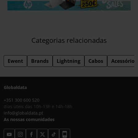
Categorias relacionadas
Ewent
Brands
Lightning
Cabos
Acessórios
Globaldata
+351 300 600 520
dias úteis das 10h-13h e 14h-18h
info@globaldata.pt
As nossas comunidades