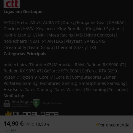
Lojas em Destaque
APNX
|
Arctic
|
ASUS
|
AURA PC
|
Ducky
|
Endgame Gear
|
GAMIAC
|
Glorious
|
HAVN
|
Keychron
|
King Bundles
|
King Mod Systems
|
Kolink
|
Lian Li
|
LYNK+
|
Moza Racing
|
MSI
|
Nitro Concepts
|
noblechairs
|
NZXT
|
PHANTEKS
|
Playseat
|
SAMSUNG
|
streamplify
|
Team Group
|
Thermal Grizzly
|
TX3
Categorias Principais
noblechairs
|
ThunderX3
|
Memórias RAM
|
Radeon RX 9060 XT
|
Radeon RX 9070 XT
|
GeForce RTX 5080
|
GeForce RTX 5090
|
Ryzen 7
|
Ryzen 9
|
Core i7
|
Core i9
|
Computadores Gamer
|
Portáteis Gaming
|
Monitores Gaming
|
Smartphones Samsung
|
Headsets
|
Ratos Gaming
|
Ratos Wireless
|
Streaming
|
Teclados
|
SimRacing
© 2026 CASEKING IBERIA. TODOS OS DIREITOS RESERVADOS. IVA incluído à
14,90 €
Preço reduzido de
para
PVPR:
18,90 €
Por encomenda
taxa em vigor para todos os produtos. As fotos apresentadas podem não
Incl. IVA
corresponder às configurações descritas. Preços e especificações sujeitos a