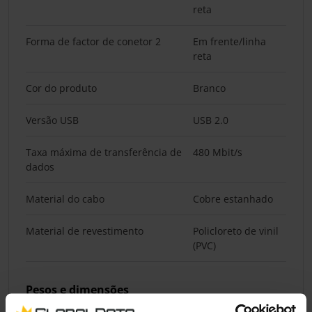
reta
Forma de factor de conetor 2
Em frente/linha
reta
Cor do produto
Branco
Versão USB
USB 2.0
Taxa máxima de transferência de
480 Mbit/s
dados
Material do cabo
Cobre estanhado
Material de revestimento
Policloreto de vinil
(PVC)
Pesos e dimensões