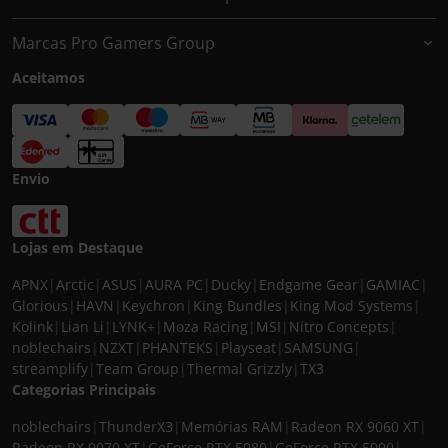
Marcas Pro Gamers Group
Aceitamos
Envio
Lojas em Destaque
APNX
|
Arctic
|
ASUS
|
AURA PC
|
Ducky
|
Endgame Gear
|
GAMIAC
|
Glorious
|
HAVN
|
Keychron
|
King Bundles
|
King Mod Systems
|
Kolink
|
Lian Li
|
LYNK+
|
Moza Racing
|
MSI
|
Nitro Concepts
|
noblechairs
|
NZXT
|
PHANTEKS
|
Playseat
|
SAMSUNG
|
streamplify
|
Team Group
|
Thermal Grizzly
|
TX3
Categorias Principais
noblechairs
|
ThunderX3
|
Memórias RAM
|
Radeon RX 9060 XT
|
Radeon RX 9070 XT
|
GeForce RTX 5080
|
GeForce RTX 5090
|