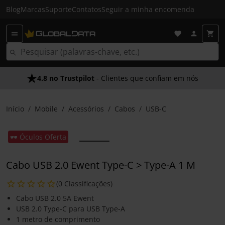
Blog
Marcas
Suporte
Contatos
Seguir a minha encomenda
4.8 no Trustpilot
- Clientes que confiam em nós
Início
Mobile
Acessórios
Cabos
USB-C
🕶️ Óculos Oferta
Cabo USB 2.0 Ewent Type-C > Type-A 1 M
(0 Classificações)
Cabo USB 2.0 5A Ewent
USB 2.0 Type-C para USB Type-A
1 metro de comprimento