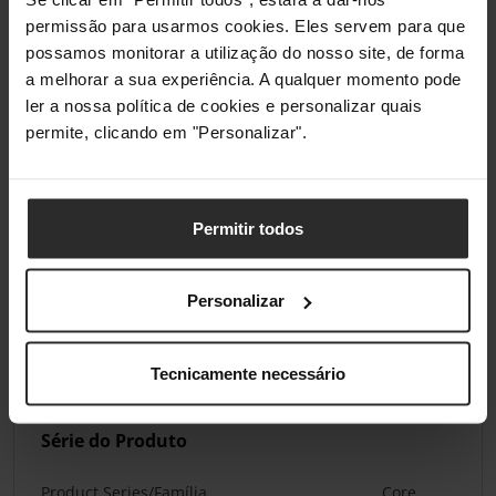
Guia do Cinto de Segurança
Não
permissão para usarmos cookies. Eles servem para que
possamos monitorar a utilização do nosso site, de forma
Função de Inclinação
Não
a melhorar a sua experiência. A qualquer momento pode
ler a nossa política de cookies e personalizar quais
permite, clicando em "Personalizar".
Normas/Especificações
Limite de Peso
150 kg
Permitir todos
Materiais
Personalizar
Material Principal da Capa do Assento
Tecido
Material Base
Alumínio
Tecnicamente necessário
Série do Produto
Product Series/Família
Core