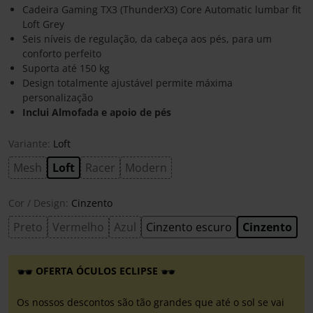
Cadeira Gaming TX3 (ThunderX3) Core Automatic lumbar fit
Loft Grey
Seis níveis de regulação, da cabeça aos pés, para um
conforto perfeito
Suporta até 150 kg
Design totalmente ajustável permite máxima
personalização
Inclui Almofada e apoio de pés
Variante:
Loft
Mesh
Loft
Racer
Modern
Cor / Design:
Cinzento
Preto
Vermelho
Azul
Cinzento escuro
Cinzento
OFERTA ÓCULOS ECLIPSE
Os nossos descontos são tão grandes que até o sol se vai