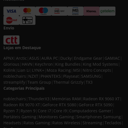
Envio
Lojas em Destaque
APNX
|
Arctic
|
ASUS
|
AURA PC
|
Ducky
|
Endgame Gear
|
GAMIAC
|
Glorious
|
HAVN
|
Keychron
|
King Bundles
|
King Mod Systems
|
Kolink
|
Lian Li
|
LYNK+
|
Moza Racing
|
MSI
|
Nitro Concepts
|
noblechairs
|
NZXT
|
PHANTEKS
|
Playseat
|
SAMSUNG
|
streamplify
|
Team Group
|
Thermal Grizzly
|
TX3
Categorias Principais
noblechairs
|
ThunderX3
|
Memórias RAM
|
Radeon RX 9060 XT
|
Radeon RX 9070 XT
|
GeForce RTX 5080
|
GeForce RTX 5090
|
Ryzen 7
|
Ryzen 9
|
Core i7
|
Core i9
|
Computadores Gamer
|
Portáteis Gaming
|
Monitores Gaming
|
Smartphones Samsung
|
Headsets
|
Ratos Gaming
|
Ratos Wireless
|
Streaming
|
Teclados
|