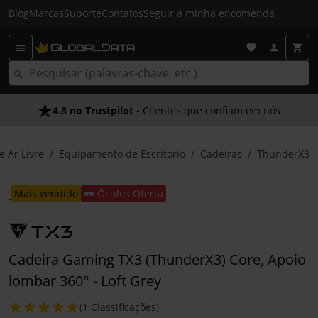
Blog
Marcas
Suporte
Contatos
Seguir a minha encomenda
4.8 no Trustpilot
- Clientes que confiam em nós
e Ar Livre
Equipamento de Escritório
Cadeiras
ThunderX3
mais vendido
🕶️ Óculos Oferta
Cadeira Gaming TX3 (ThunderX3) Core, Apoio
lombar 360° - Loft Grey
(1 Classificações)