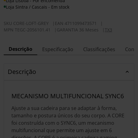
Loja Lisboa - Por encomenda
Loja Sintra / Cascais - Em stock
SKU
CORE-LOFT-GREY
|
EAN
4711099473571
|
MPN
TEGC-2056101.41
|
GARANTIA 36 Meses
|
TX3
Descrição
Especificação
Classificações
Conf
Descrição
MECANISMO MULTIFUNCIONAL SYNC6
Ajuste a sua cadeira para se adaptar à forma,
tamanho e postura únicos do seu corpo. A CORE
foi construída com o SYNC6, um mecanismo
multifuncional que permite um ajuste em 6
direções. A CORE é a primeira cadeira gaming