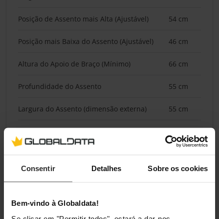
Posição de Assento mais Alta (Ajustável)
54 cm
Posição mais Baixa do Assento (Ajustável)
46 cm
Altura do Apoio de Braço (Mínimo)
66 cm
Profundidade do Assento
55 cm
Largura do Assento (dimensão externa)
55 cm
Ajustabilidade
Apoios de Braços Ajustáveis
Sim
Consentir
Detalhes
Sobre os cookies
Encosto Ajustável
Sim
Bem-vindo à Globaldata!
Altura Ajustável
Sim
Se clicar em "Permitir todos", estará a dar-nos