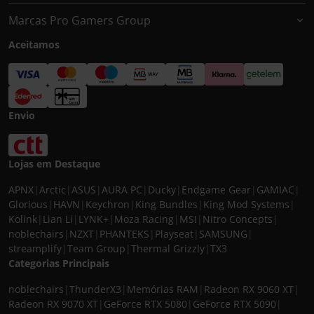
Marcas Pro Gamers Group
Aceitamos
Envio
Lojas em Destaque
APNX
|
Arctic
|
ASUS
|
AURA PC
|
Ducky
|
Endgame Gear
|
GAMIAC
|
Glorious
|
HAVN
|
Keychron
|
King Bundles
|
King Mod Systems
|
Kolink
|
Lian Li
|
LYNK+
|
Moza Racing
|
MSI
|
Nitro Concepts
|
noblechairs
|
NZXT
|
PHANTEKS
|
Playseat
|
SAMSUNG
|
streamplify
|
Team Group
|
Thermal Grizzly
|
TX3
Categorias Principais
noblechairs
|
ThunderX3
|
Memórias RAM
|
Radeon RX 9060 XT
|
Radeon RX 9070 XT
|
GeForce RTX 5080
|
GeForce RTX 5090
|