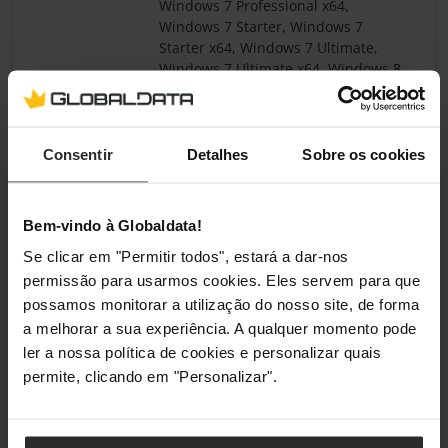
Windows 7 Professional x64,
Windows 7 Starter, Windows 7
Starter x64, Windows 7 Ultimate,
Windows 7 Ultimate x64, Windows 8,
Windows 8.1, Windows Vista
Business, Windows Vista Business
x64, Windows Vista Enterprise,
Windows Vista Enterprise x64,
Consentir
Detalhes
Sobre os cookies
Windows Vista Home Basic, Windows
Vista Home Basic x64, Windows Vista
Home Premium, Windows Vista Home
Bem-vindo à Globaldata!
Premium x64, Windows Vista
Se clicar em "Permitir todos", estará a dar-nos
Ultimate, Windows Vista Ultimate
x64, Windows XP Home, Windows XP
permissão para usarmos cookies. Eles servem para que
Home x64, Windows XP Professional,
possamos monitorar a utilização do nosso site, de forma
Windows XP Professional x64
a melhorar a sua experiência. A qualquer momento pode
ler a nossa política de cookies e personalizar quais
permite, clicando em "Personalizar".
Pesos e dimensões
Largura
40,6 mm