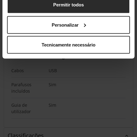
Permitir todos
Profundidade
109 mm
Altura
9,6 mm
Personalizar
Peso
46 g
Tecnicamente necessário
Conteúdo da embalagem
Cabos
USB
Parafusos
Sim
incluídos
Guia de
Sim
utilizador
Classificações