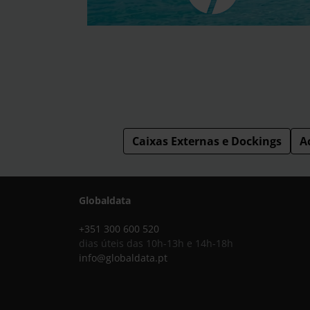
Caixas Externas e Dockings
A
Globaldata
+351 300 600 520
dias úteis das 10h-13h e 14h-18h
info@globaldata.pt