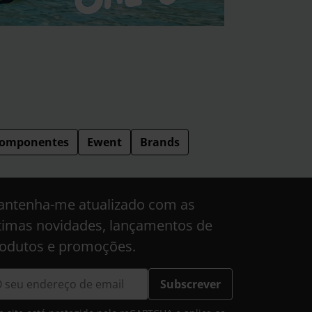
omponentes
Ewent
Brands
ntenha-me atualizado com as
timas novidades, lançamentos de
odutos e promoções.
Subscrever