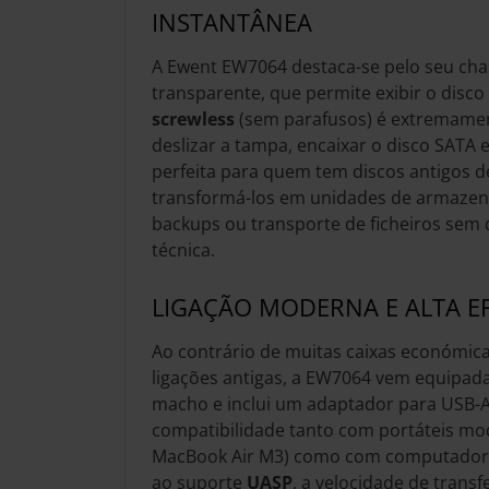
INSTANTÂNEA
A Ewent EW7064 destaca-se pelo seu cha
transparente, que permite exibir o disco
screwless
(sem parafusos) é extremamen
deslizar a tampa, encaixar o disco SATA e
perfeita para quem tem discos antigos d
transformá-los em unidades de armaze
backups ou transporte de ficheiros sem
técnica.
LIGAÇÃO MODERNA E ALTA EF
Ao contrário de muitas caixas económic
ligações antigas, a EW7064 vem equipa
macho e inclui um adaptador para USB-A
compatibilidade tanto com portáteis m
MacBook Air M3) como com computadore
ao suporte
UASP
, a velocidade de trans