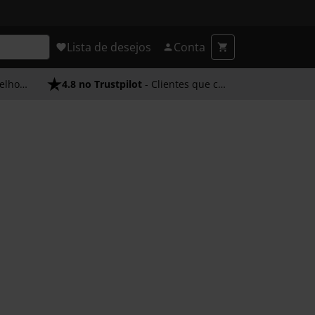
Lista de desejos
Conta
endimento
4.8 no Trustpilot
- Clientes que confiam em nós