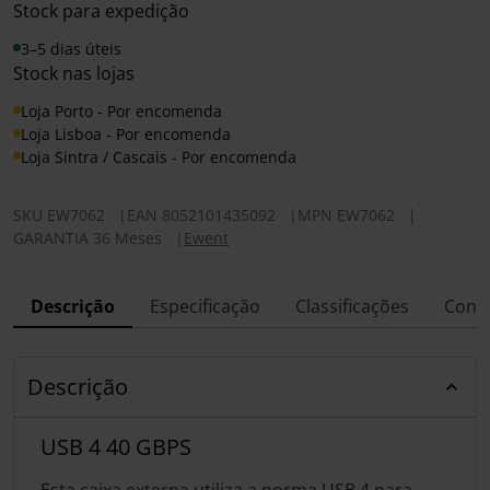
Stock para expedição
3–5 dias úteis
Stock nas lojas
Loja Porto - Por encomenda
Loja Lisboa - Por encomenda
Loja Sintra / Cascais - Por encomenda
SKU
EW7062
|
EAN
8052101435092
|
MPN
EW7062
|
GARANTIA 36 Meses
|
Ewent
Descrição
Especificação
Classificações
Conf
Descrição
USB 4 40 GBPS
Esta caixa externa utiliza a norma USB 4 para