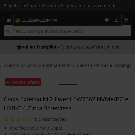
Blog
Marcas
Suporte
Contatos
Seguir a minha encomenda
4.8 no Trustpilot
- Clientes que confiam em nós
Acessórios para Armazenamento
Caixas Externas e Dockings
🕶️ Óculos Oferta
Caixa Externa M.2 Ewent EW7062 NVMe/PCIe
USB-C 4 Cinza Screwless
(0 Classificações)
Interface: USB 4 (40 Gbps)
Compatibilidade: SSD M.2 NVMe (M-Key)