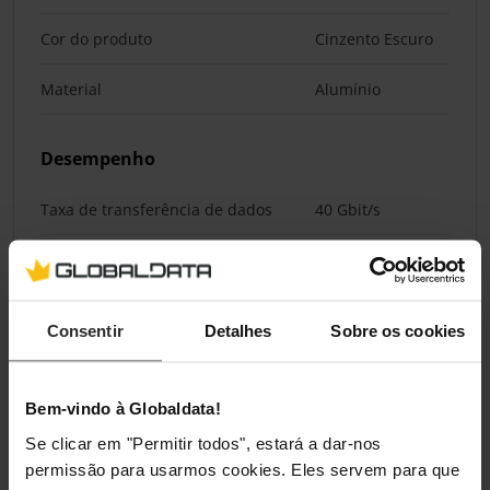
Cor do produto
Cinzento Escuro
Material
Alumínio
Desempenho
Taxa de transferência de dados
40 Gbit/s
Compatível com UASP
Sim
Suporte TRIM
Sim
Consentir
Detalhes
Sobre os cookies
Pesos e dimensões
Bem-vindo à Globaldata!
Largura
118 mm
Se clicar em "Permitir todos", estará a dar-nos
permissão para usarmos cookies. Eles servem para que
Profundidade
50 mm