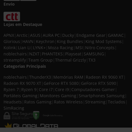
Envio
Lojas em Destaque
APNX
|
Arctic
|
ASUS
|
AURA PC
|
Ducky
|
Endgame Gear
|
GAMIAC
|
Glorious
|
HAVN
|
Keychron
|
King Bundles
|
King Mod Systems
|
Kolink
|
Lian Li
|
LYNK+
|
Moza Racing
|
MSI
|
Nitro Concepts
|
noblechairs
|
NZXT
|
PHANTEKS
|
Playseat
|
SAMSUNG
|
streamplify
|
Team Group
|
Thermal Grizzly
|
TX3
Categorias Principais
noblechairs
|
ThunderX3
|
Memórias RAM
|
Radeon RX 9060 XT
|
Radeon RX 9070 XT
|
GeForce RTX 5080
|
GeForce RTX 5090
|
Ryzen 7
|
Ryzen 9
|
Core i7
|
Core i9
|
Computadores Gamer
|
Portáteis Gaming
|
Monitores Gaming
|
Smartphones Samsung
|
Headsets
|
Ratos Gaming
|
Ratos Wireless
|
Streaming
|
Teclados
|
SimRacing