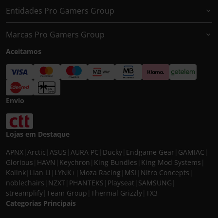
Entidades Pro Gamers Group
Marcas Pro Gamers Group
Aceitamos
Envio
Lojas em Destaque
APNX
|
Arctic
|
ASUS
|
AURA PC
|
Ducky
|
Endgame Gear
|
GAMIAC
|
Glorious
|
HAVN
|
Keychron
|
King Bundles
|
King Mod Systems
|
Kolink
|
Lian Li
|
LYNK+
|
Moza Racing
|
MSI
|
Nitro Concepts
|
noblechairs
|
NZXT
|
PHANTEKS
|
Playseat
|
SAMSUNG
|
streamplify
|
Team Group
|
Thermal Grizzly
|
TX3
Categorias Principais