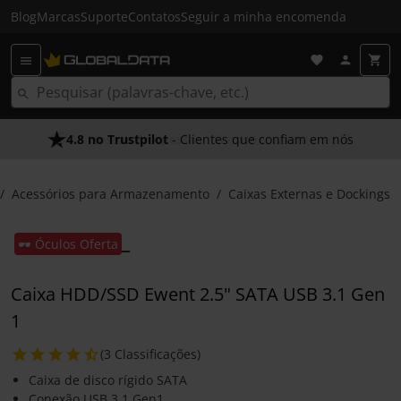
Blog
Marcas
Suporte
Contatos
Seguir a minha encomenda
4.8 no Trustpilot
As Nossas Promessas
- Clientes que confiam em nós
- O melhor atendimento
Acessórios para Armazenamento
Caixas Externas e Dockings
🕶️ Óculos Oferta
Caixa HDD/SSD Ewent 2.5" SATA USB 3.1 Gen
1
(3 Classificações)
Caixa de disco rígido SATA
Conexão USB 3.1 Gen1