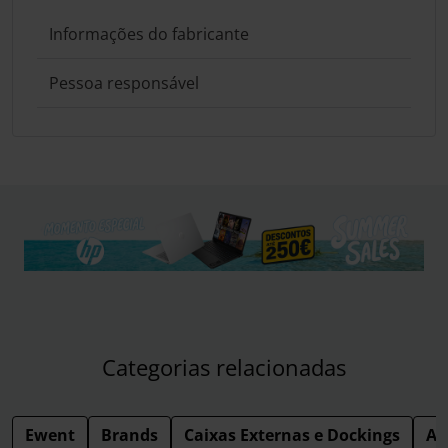
Informações do fabricante
Pessoa responsável
Categorias relacionadas
Ewent
Brands
Caixas Externas e Dockings
Ac