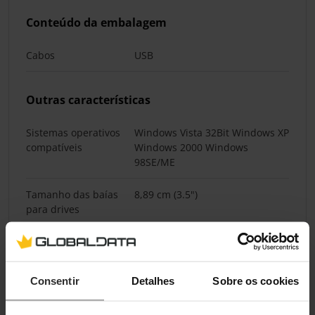
Conteúdo da embalagem
Cabos
USB
Outras características
Sistemas operativos
Windows Vista 32Bit Windows XP
compatíveis
Windows 2000 Windows
98SE/ME
Tamanho das baías
8,89 cm (3.5")
para drives
Technical details
Consentir
Detalhes
Sobre os cookies
Energia por USB
Sim