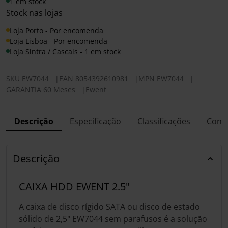
1 em stock
Stock nas lojas
Loja Porto - Por encomenda
Loja Lisboa - Por encomenda
Loja Sintra / Cascais - 1 em stock
SKU
EW7044
|
EAN
8054392610981
|
MPN
EW7044
|
GARANTIA 60 Meses
|
Ewent
Descrição
Especificação
Classificações
Conf
Descrição
CAIXA HDD EWENT 2.5"
A caixa de disco rígido SATA ou disco de estado
sólido de 2,5" EW7044 sem parafusos é a solução