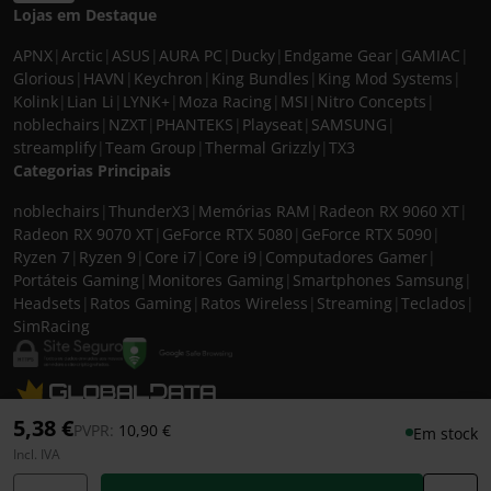
Lojas em Destaque
APNX
|
Arctic
|
ASUS
|
AURA PC
|
Ducky
|
Endgame Gear
|
GAMIAC
|
Glorious
|
HAVN
|
Keychron
|
King Bundles
|
King Mod Systems
|
Kolink
|
Lian Li
|
LYNK+
|
Moza Racing
|
MSI
|
Nitro Concepts
|
noblechairs
|
NZXT
|
PHANTEKS
|
Playseat
|
SAMSUNG
|
streamplify
|
Team Group
|
Thermal Grizzly
|
TX3
Categorias Principais
noblechairs
|
ThunderX3
|
Memórias RAM
|
Radeon RX 9060 XT
|
Radeon RX 9070 XT
|
GeForce RTX 5080
|
GeForce RTX 5090
|
Ryzen 7
|
Ryzen 9
|
Core i7
|
Core i9
|
Computadores Gamer
|
Portáteis Gaming
|
Monitores Gaming
|
Smartphones Samsung
|
Headsets
|
Ratos Gaming
|
Ratos Wireless
|
Streaming
|
Teclados
|
SimRacing
© 2026 CASEKING IBERIA. TODOS OS DIREITOS RESERVADOS. IVA incluído à
5,38 €
Preço reduzido de
para
PVPR:
10,90 €
Em stock
taxa em vigor para todos os produtos. As fotos apresentadas podem não
Incl. IVA
corresponder às configurações descritas. Preços e especificações sujeitos a
alteração sem aviso prévio. A caseking Iberia declina qualquer