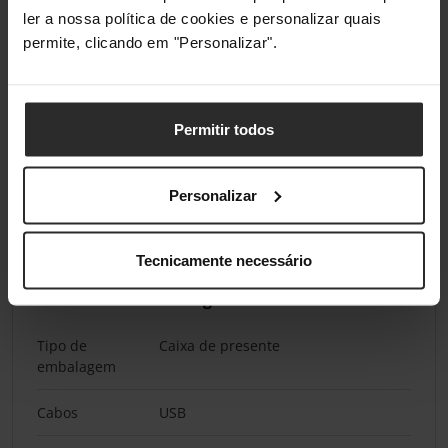
Comprimento
130 mm
ler a nossa política de cookies e personalizar quais
da embalagem
permite, clicando em "Personalizar".
Profundidade
174 mm
da embalagem
Permitir todos
Altura da
40 mm
embalagem
Personalizar
Peso da
200 g
embalagem
Tecnicamente necessário
Conteúdo da embalagem
Tipo de
Caixa de presente
embalagem
Cabos
USB