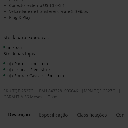
Conector externo USB 3.0/3.1
Velocidade de transferência até 5.0 Gbps
Plug & Play
Stock para expedição
Em stock
Stock nas lojas
Loja Porto - 1 em stock
Loja Lisboa - 2 em stock
Loja Sintra / Cascais - Em stock
SKU
TQE-2527G
|
EAN
8433281009646
|
MPN
TQE-2527G
|
GARANTIA 36 Meses
|
Tooq
Descrição
Especificação
Classificações
Conf