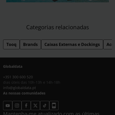
Categorias relacionadas
Tooq
Brands
Caixas Externas e Dockings
Ace
Globaldata
+351 300 600 520
dias úteis das 10h-13h e 14h-18h
info@globaldata.pt
As nossas comunidades
Mantenha-me atualizado com as últimas