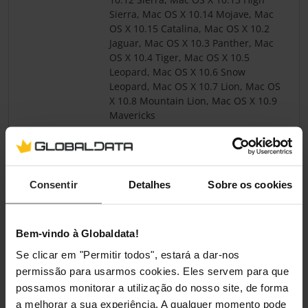
Sierra, Mac OS X 10.14 Mojave, Mac
OS X 10.15 Catalina, Mac OS X 10.2
Jaguar, Mac OS X 10.3 Panther, Mac
OS X 10.4 Tiger, Mac OS X 10.5
Leopard, Mac OS X 10.6 Snow
Leopard, Mac OS X 10.7 Lion, Mac OS
X 10.8 Mountain Lion, Mac OS X 10.9
Mavericks
Pesos e dimensões
Consentir
Detalhes
Sobre os cookies
Largura
77 mm
Profundidade
131 mm
Bem-vindo à Globaldata!
Altura
12 mm
Se clicar em "Permitir todos", estará a dar-nos
permissão para usarmos cookies. Eles servem para que
Peso
50 g
possamos monitorar a utilização do nosso site, de forma
a melhorar a sua experiência. A qualquer momento pode