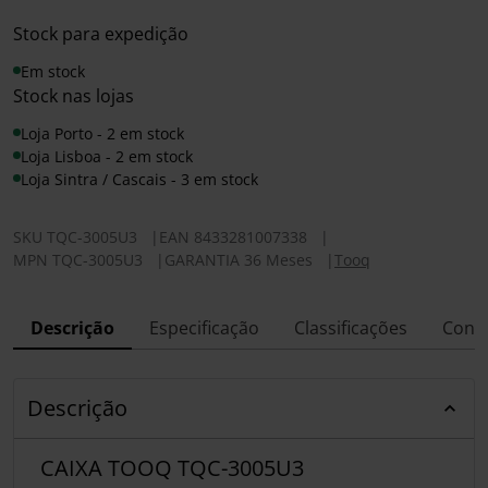
Stock para expedição
Em stock
Stock nas lojas
Loja Porto - 2 em stock
Loja Lisboa - 2 em stock
Loja Sintra / Cascais - 3 em stock
SKU
TQC-3005U3
|
EAN
8433281007338
|
MPN
TQC-3005U3
|
GARANTIA 36 Meses
|
Tooq
Descrição
Especificação
Classificações
Conf
Descrição
CAIXA TOOQ TQC-3005U3