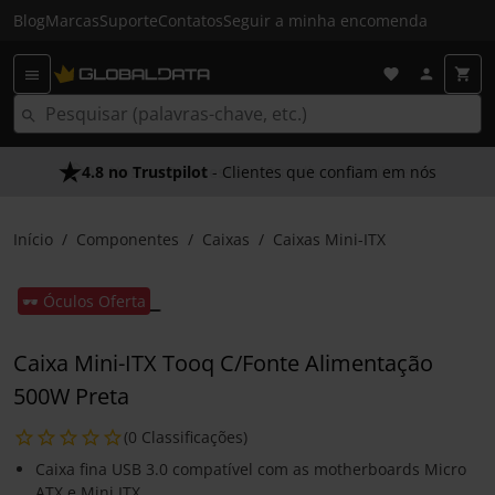
Blog
Marcas
Suporte
Contatos
Seguir a minha encomenda
4.8 no Trustpilot
- Clientes que confiam em nós
Início
Componentes
Caixas
Caixas Mini-ITX
🕶️ Óculos Oferta
Caixa Mini-ITX Tooq C/Fonte Alimentação
500W Preta
(0 Classificações)
Caixa fina USB 3.0 compatível com as motherboards Micro
ATX e Mini ITX