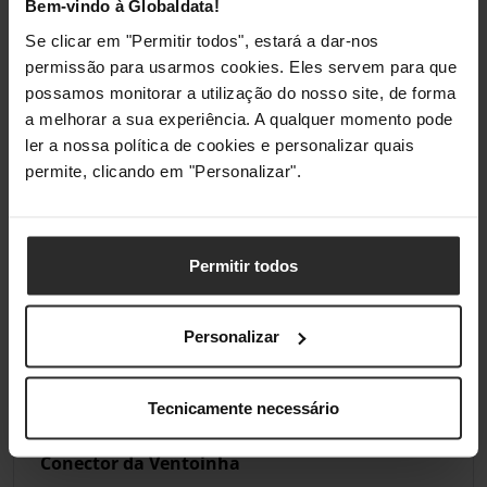
Bem-vindo à Globaldata!
Sistema de Transporte
Não
Se clicar em "Permitir todos", estará a dar-nos
permissão para usarmos cookies. Eles servem para que
possamos monitorar a utilização do nosso site, de forma
Back Connect
a melhorar a sua experiência. A qualquer momento pode
ler a nossa política de cookies e personalizar quais
Back Connect
Não
permite, clicando em "Personalizar".
Características
Permitir todos
Passagem Feedthrough
Não
Personalizar
Conectividade
Leitor de Cartão
Não
Tecnicamente necessário
Conector da Ventoinha