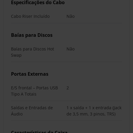
Especificações do Cabo
Cabo Riser Incluído
Não
Baías para Discos
Baías para Discos Hot
Não
Swap
Portas Externas
E/S frontal – Portas USB
2
Tipo A Totais
Saídas e Entradas de
1 x saída + 1 x entrada (Jack
Áudio
de 3,5 mm, 3 pinos, TRS)
Características da Caixa