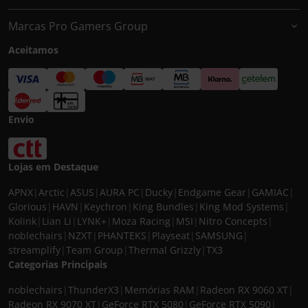
Marcas Pro Gamers Group
Aceitamos
Envio
Lojas em Destaque
APNX
|
Arctic
|
ASUS
|
AURA PC
|
Ducky
|
Endgame Gear
|
GAMIAC
|
Glorious
|
HAVN
|
Keychron
|
King Bundles
|
King Mod Systems
|
Kolink
|
Lian Li
|
LYNK+
|
Moza Racing
|
MSI
|
Nitro Concepts
|
noblechairs
|
NZXT
|
PHANTEKS
|
Playseat
|
SAMSUNG
|
streamplify
|
Team Group
|
Thermal Grizzly
|
TX3
Categorias Principais
noblechairs
|
ThunderX3
|
Memórias RAM
|
Radeon RX 9060 XT
|
Radeon RX 9070 XT
|
GeForce RTX 5080
|
GeForce RTX 5090
|