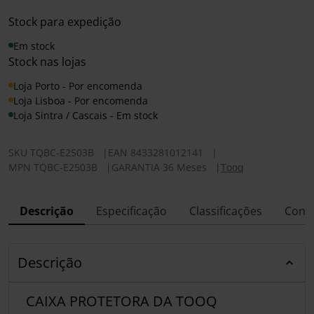
Stock para expedição
Em stock
Stock nas lojas
Loja Porto - Por encomenda
Loja Lisboa - Por encomenda
Loja Sintra / Cascais - Em stock
SKU
TQBC-E2503B
|
EAN
8433281012141
|
MPN
TQBC-E2503B
|
GARANTIA 36 Meses
|
Tooq
Descrição
Especificação
Classificações
Conf
Descrição
CAIXA PROTETORA DA TOOQ