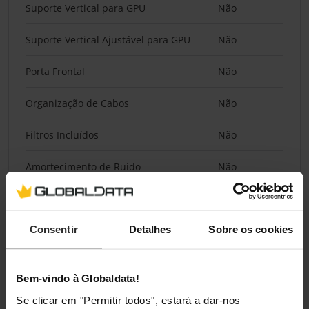
Suporte Vertical para GPU
Não
Suporte Vertical Ajustável para GPU
Não
Porta Frontal
Não
Organização de Cabos
Não
Filtros Incluídos
Não
Amortecimento de Ruído
Não
Motherboard slide / tray
Não
Consentir
Detalhes
Sobre os cookies
Sistema de Transporte
Não
Back Connect
Bem-vindo à Globaldata!
Se clicar em "Permitir todos", estará a dar-nos
Back Connect
Não