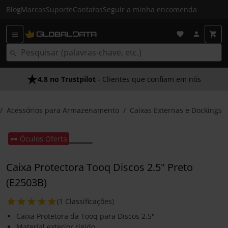
Blog
Marcas
Suporte
Contatos
Seguir a minha encomenda
4.8 no Trustpilot
- Clientes que confiam em nós
Acessórios para Armazenamento
Caixas Externas e Dockings
🕶️ Óculos Oferta
Caixa Protectora Tooq Discos 2.5" Preto
(E2503B)
(1 Classificações)
Caixa Protetora da Tooq para Discos 2.5"
Material exterior rígido