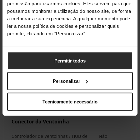
permissão para usarmos cookies. Eles servem para que
possamos monitorar a utilização do nosso site, de forma
Slots de Expansão
a melhorar a sua experiência. A qualquer momento pode
ler a nossa política de cookies e personalizar quais
Slots de Expansão / PCI slots
0
permite, clicando em "Personalizar".
Características
Permitir todos
Passagem Feedthrough
Não
Personalizar
Conectividade
Leitor de Cartão
Não
Tecnicamente necessário
Conector da Ventoinha
Controlador de Ventoinhas / HUB de
Não