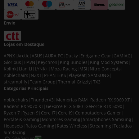
Envio
Lojas em Destaque
APNX
|
Arctic
|
ASUS
|
AURA PC
|
Ducky
|
Endgame Gear
|
GAMIAC
|
Glorious
|
HAVN
|
Keychron
|
King Bundles
|
King Mod Systems
|
Kolink
|
Lian Li
|
LYNK+
|
Moza Racing
|
MSI
|
Nitro Concepts
|
noblechairs
|
NZXT
|
PHANTEKS
|
Playseat
|
SAMSUNG
|
streamplify
|
Team Group
|
Thermal Grizzly
|
TX3
Categorias Principais
noblechairs
|
ThunderX3
|
Memórias RAM
|
Radeon RX 9060 XT
|
Radeon RX 9070 XT
|
GeForce RTX 5080
|
GeForce RTX 5090
|
Ryzen 7
|
Ryzen 9
|
Core i7
|
Core i9
|
Computadores Gamer
|
Portáteis Gaming
|
Monitores Gaming
|
Smartphones Samsung
|
Headsets
|
Ratos Gaming
|
Ratos Wireless
|
Streaming
|
Teclados
|
SimRacing