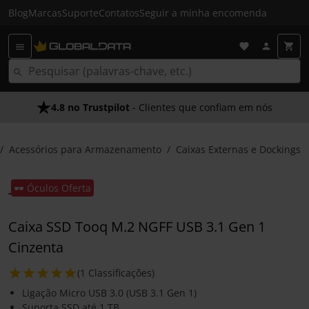
Blog
Marcas
Suporte
Contatos
Seguir a minha encomenda
4.8 no Trustpilot
- Clientes que confiam em nós
Acessórios para Armazenamento
Caixas Externas e Dockings
🕶️ Óculos Oferta
Caixa SSD Tooq M.2 NGFF USB 3.1 Gen 1
Cinzenta
(1 Classificações)
Ligação Micro USB 3.0 (USB 3.1 Gen 1)
Suporta SSD até 1 TB