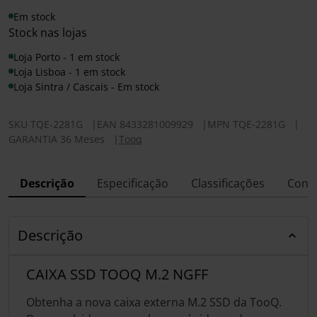
Em stock
Stock nas lojas
Loja Porto - 1 em stock
Loja Lisboa - 1 em stock
Loja Sintra / Cascais - Em stock
SKU
TQE-2281G
|
EAN
8433281009929
|
MPN
TQE-2281G
|
GARANTIA 36 Meses
|
Tooq
Descrição
Especificação
Classificações
Conf
Descrição
CAIXA SSD TOOQ M.2 NGFF
Obtenha a nova caixa externa M.2 SSD da TooQ.