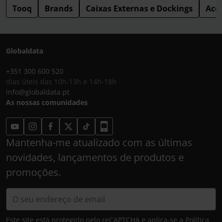
Tooq
Brands
Caixas Externas e Dockings
Ace
Globaldata
+351 300 600 520
dias úteis das 10h-13h e 14h-18h
info@globaldata.pt
As nossas comunidades
Mantenha-me atualizado com as últimas
novidades, lançamentos de produtos e
promoções.
Este site está protegido pelo reCAPTCHA e aplica-se a
Política