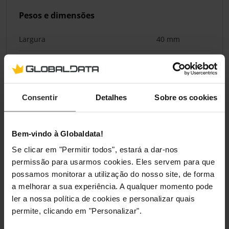
Pesos e dimensões
Largura
40 mm
Profundidade
111 mm
Altura
13 mm
Consentir
Detalhes
Sobre os cookies
Conteúdo da embalagem
Bem-vindo à Globaldata!
Tipo de embalagem
Caixa de
Se clicar em "Permitir todos", estará a dar-nos
presente
permissão para usarmos cookies. Eles servem para que
possamos monitorar a utilização do nosso site, de forma
Cabos
Micro-USB
a melhorar a sua experiência. A qualquer momento pode
ler a nossa política de cookies e personalizar quais
Parafusos incluídos
Sim
permite, clicando em "Personalizar".
Manual
Sim