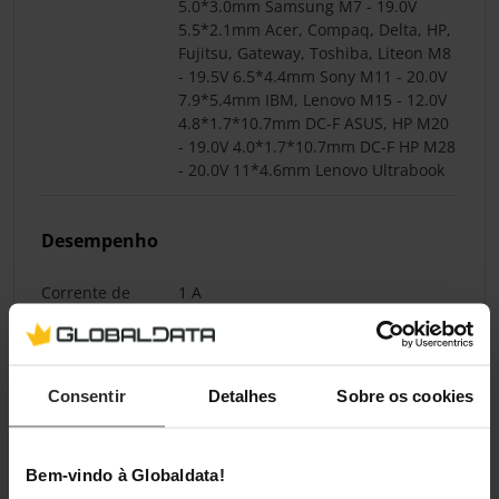
5.0*3.0mm Samsung M7 - 19.0V
5.5*2.1mm Acer, Compaq, Delta, HP,
Fujitsu, Gateway, Toshiba, Liteon M8
- 19.5V 6.5*4.4mm Sony M11 - 20.0V
7.9*5.4mm IBM, Lenovo M15 - 12.0V
4.8*1.7*10.7mm DC-F ASUS, HP M20
- 19.0V 4.0*1.7*10.7mm DC-F HP M28
- 20.0V 11*4.6mm Lenovo Ultrabook
Desempenho
Corrente de
1 A
saída USB
Tensão de saída
5 V
USB
Consentir
Detalhes
Sobre os cookies
MTBF
50000 h
Bem-vindo à Globaldata!