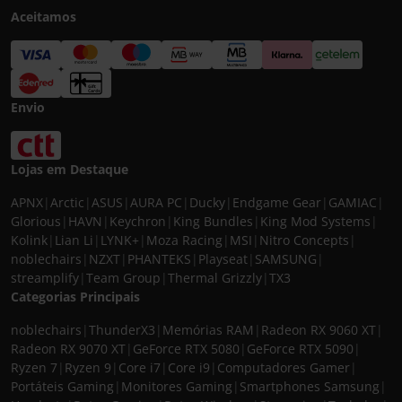
Aceitamos
Envio
Lojas em Destaque
APNX
|
Arctic
|
ASUS
|
AURA PC
|
Ducky
|
Endgame Gear
|
GAMIAC
|
Glorious
|
HAVN
|
Keychron
|
King Bundles
|
King Mod Systems
|
Kolink
|
Lian Li
|
LYNK+
|
Moza Racing
|
MSI
|
Nitro Concepts
|
noblechairs
|
NZXT
|
PHANTEKS
|
Playseat
|
SAMSUNG
|
streamplify
|
Team Group
|
Thermal Grizzly
|
TX3
Categorias Principais
noblechairs
|
ThunderX3
|
Memórias RAM
|
Radeon RX 9060 XT
|
Radeon RX 9070 XT
|
GeForce RTX 5080
|
GeForce RTX 5090
|
Ryzen 7
|
Ryzen 9
|
Core i7
|
Core i9
|
Computadores Gamer
|
Portáteis Gaming
|
Monitores Gaming
|
Smartphones Samsung
|