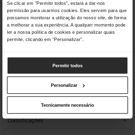
Design
Se clicar em "Permitir todos", estará a dar-nos
permissão para usarmos cookies. Eles servem para que
Cor do produto
Preto
possamos monitorar a utilização do nosso site, de forma
a melhorar a sua experiência. A qualquer momento pode
ler a nossa política de cookies e personalizar quais
Embalagem
permite, clicando em "Personalizar".
Tipo de
Plástico de bolhas
embalagem
Permitir todos
Conteúdo da embalagem
Personalizar
Quantidade por
1 unidade(s)
conjunto
Tecnicamente necessário
Classificações