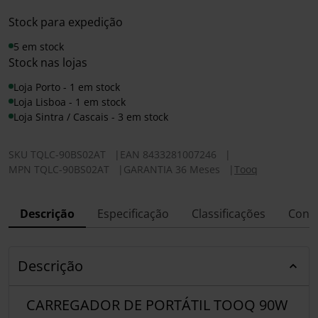
Stock para expedição
5 em stock
Stock nas lojas
Loja Porto - 1 em stock
Loja Lisboa - 1 em stock
Loja Sintra / Cascais - 3 em stock
SKU
TQLC-90BS02AT
|
EAN
8433281007246
|
MPN
TQLC-90BS02AT
|
GARANTIA 36 Meses
|
Tooq
Descrição
Especificação
Classificações
Conf
Descrição
CARREGADOR DE PORTÁTIL TOOQ 90W