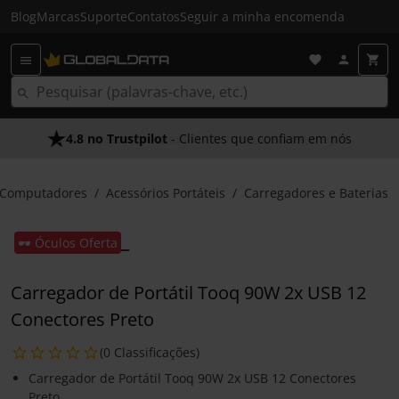
Blog
Marcas
Suporte
Contatos
Seguir a minha encomenda
4.8 no Trustpilot
- Clientes que confiam em nós
Computadores
Acessórios Portáteis
Carregadores e Baterias
🕶️ Óculos Oferta
Carregador de Portátil Tooq 90W 2x USB 12
Conectores Preto
(0 Classificações)
Carregador de Portátil Tooq 90W 2x USB 12 Conectores
Preto