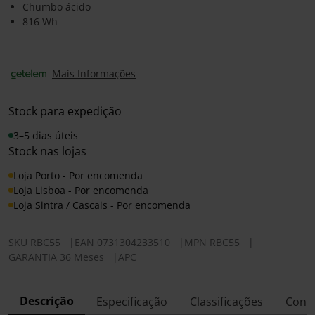
Chumbo ácido
816 Wh
Mais Informações
Stock para expedição
3–5 dias úteis
Stock nas lojas
Loja Porto - Por encomenda
Loja Lisboa - Por encomenda
Loja Sintra / Cascais - Por encomenda
SKU
RBC55
|
EAN
0731304233510
|
MPN
RBC55
|
GARANTIA 36 Meses
|
APC
Descrição
Especificação
Classificações
Conf