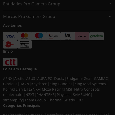
Entidades Pro Gamers Group
Marcas Pro Gamers Group
Aceitamos
Envio
Lojas em Destaque
APNX
|
Arctic
|
ASUS
|
AURA PC
|
Ducky
|
Endgame Gear
|
GAMIAC
|
Glorious
|
HAVN
|
Keychron
|
King Bundles
|
King Mod Systems
|
Kolink
|
Lian Li
|
LYNK+
|
Moza Racing
|
MSI
|
Nitro Concepts
|
noblechairs
|
NZXT
|
PHANTEKS
|
Playseat
|
SAMSUNG
|
streamplify
|
Team Group
|
Thermal Grizzly
|
TX3
Categorias Principais
noblechairs
|
ThunderX3
|
Memórias RAM
|
Radeon RX 9060 XT
|