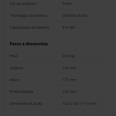
Cor do produto
Preto
Tecnologia da bateria
Chumbo ácido
Capacidade de bateria
816 Wh
Pesos e dimensões
Peso
24,3 kg
Largura
142 mm
Altura
173 mm
Profundidade
183 mm
Dimensões (CxLxA)
142 x 183 x 173 mm