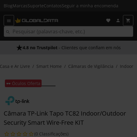
Blog
Marcas
Suporte
Contatos
Seguir a minha encomenda
4.8 no Trustpilot
- Clientes que confiam em nós
Casa e Ar Livre
Smart Home
Câmaras de Vigilância
Indoor
🕶️ Óculos Oferta
Câmara TP-Link Tapo TC82 Indoor/Outdoor
Security Smart Wire-Free KIT
(0 Classificações)