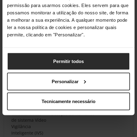
permissão para usarmos cookies. Eles servem para que
possamos monitorar a utilização do nosso site, de forma
Segurança
a melhorar a sua experiência. A qualquer momento pode
ler a nossa política de cookies e personalizar quais
Sirene integrada
Sim
permite, clicando em "Personalizar".
Nível de ruído da
94 dB
sirene
Permitir todos
Deteção de
Sim
movimentos
vídeo
Personalizar
Codificação /
128-bit AES, SSL/TLS, WPA, WPA2-
segurança
PSK
Tecnicamente necessário
Características
Deteção de humanos
de sistema Vídeo
Vigilância
Inteligente (IVS)