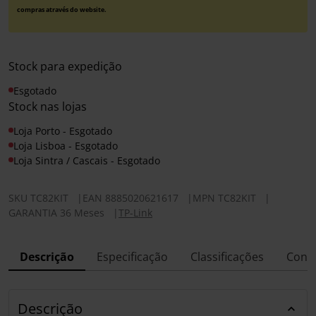
compras através do website.
Stock para expedição
Esgotado
Stock nas lojas
Loja Porto - Esgotado
Loja Lisboa - Esgotado
Loja Sintra / Cascais - Esgotado
SKU
TC82KIT
|
EAN
8885020621617
|
MPN
TC82KIT
|
GARANTIA 36 Meses
|
TP-Link
Descrição
Especificação
Classificações
Conf
Descrição