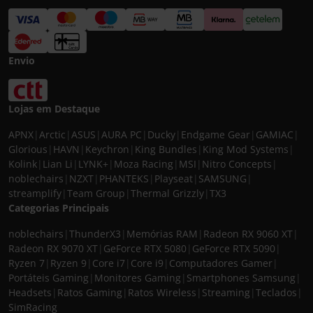
Envio
Lojas em Destaque
APNX
|
Arctic
|
ASUS
|
AURA PC
|
Ducky
|
Endgame Gear
|
GAMIAC
|
Glorious
|
HAVN
|
Keychron
|
King Bundles
|
King Mod Systems
|
Kolink
|
Lian Li
|
LYNK+
|
Moza Racing
|
MSI
|
Nitro Concepts
|
noblechairs
|
NZXT
|
PHANTEKS
|
Playseat
|
SAMSUNG
|
streamplify
|
Team Group
|
Thermal Grizzly
|
TX3
Categorias Principais
noblechairs
|
ThunderX3
|
Memórias RAM
|
Radeon RX 9060 XT
|
Radeon RX 9070 XT
|
GeForce RTX 5080
|
GeForce RTX 5090
|
Ryzen 7
|
Ryzen 9
|
Core i7
|
Core i9
|
Computadores Gamer
|
Portáteis Gaming
|
Monitores Gaming
|
Smartphones Samsung
|
Headsets
|
Ratos Gaming
|
Ratos Wireless
|
Streaming
|
Teclados
|
SimRacing