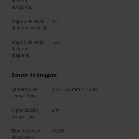
da lente,
horizontal
Ângulo de visão
56°
da lente, vertical
Ângulo de visão
125°
da lente,
diagonal
Sensor de imagem
Tamanho do
25,4 / 2,8 mm (1 / 2.8")
sensor ótico
Digitalização
Sim
progressiva
Tipo de sensor
CMOS
de imagem