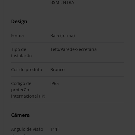
BSMI, NTRA
Design
Forma
Bala (forma)
Tipo de
Teto/Parede/Secretária
instalação
Cor do produto
Branco
Código de
IP65
protecão
internacional (IP)
Câmera
Ângulo de visão
111°