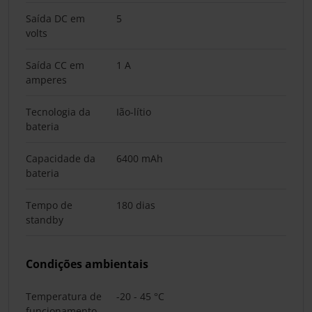
Saída DC em
5
volts
Saída CC em
1 A
amperes
Tecnologia da
Ião-lítio
bateria
Capacidade da
6400 mAh
bateria
Tempo de
180 dias
standby
Condições ambientais
Temperatura de
-20 - 45 °C
funcionamento