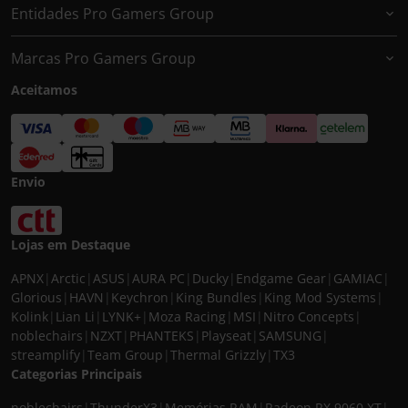
Entidades Pro Gamers Group
Marcas Pro Gamers Group
Aceitamos
Envio
Lojas em Destaque
APNX
|
Arctic
|
ASUS
|
AURA PC
|
Ducky
|
Endgame Gear
|
GAMIAC
|
Glorious
|
HAVN
|
Keychron
|
King Bundles
|
King Mod Systems
|
Kolink
|
Lian Li
|
LYNK+
|
Moza Racing
|
MSI
|
Nitro Concepts
|
noblechairs
|
NZXT
|
PHANTEKS
|
Playseat
|
SAMSUNG
|
streamplify
|
Team Group
|
Thermal Grizzly
|
TX3
Categorias Principais
noblechairs
|
ThunderX3
|
Memórias RAM
|
Radeon RX 9060 XT
|