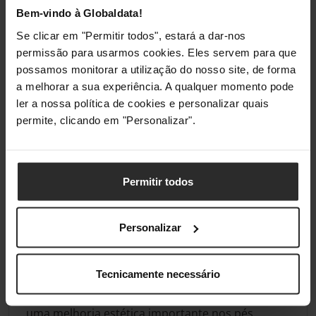
que mesmo as extremidades dos perfis e furos
Bem-vindo à Globaldata!
são anodizados para perfeição visual, bem como
Se clicar em "Permitir todos", estará a dar-nos
para proteção a longo prazo. O processo de pós-
permissão para usarmos cookies. Eles servem para que
anodização como último passo também evita ter
possamos monitorar a utilização do nosso site, de forma
raspas/arranhões afiados assegurando uma
a melhorar a sua experiência. A qualquer momento pode
configuração segura do seu novo cockpit.
ler a nossa política de cookies e personalizar quais
permite, clicando em "Personalizar".
PÉS DE ABSORÇÃO NLR AJUSTÁVEIS EM
ALTURA
Os pisos irregulares nunca devem estragar a sua
Permitir todos
experiência de simulação. Tivemos isto em
mente quando concebemos os nossos pés de
ajuste de altura, permitindo ajustes
Personalizar
independentes para a altura de cada canto do
seu cockpit.
Tecnicamente necessário
Os pés concebidos à medida não são apenas
uma melhoria estética importante nos pés