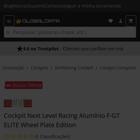
Blog
Marcas
Suporte
Contatos
Seguir a minha encomenda
4.8 no Trustpilot
- Clientes que confiam em nós
Simulação
Cockpits
SimRacing Cockpit
Cockpit Completo
🕶️ Óculos Oferta
Cockpit Next Level Racing Alumínio F-GT
ELITE Wheel Plate Edition
(0 Classificações)