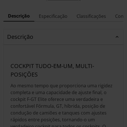
Descrição
Especificação
Classificações
Conf
Descrição
COCKPIT TUDO-EM-UM, MULTI-
POSIÇÕES
Ao mesmo tempo que proporciona uma rigidez
completa e uma capacidade de ajuste final, o
cockpit F-GT Elite oferece uma verdadeira e
confortável Fórmula, GT, híbrida, posição de
condução de camiões e tanques com ajustes
rápidos entre posições, tornando-o um
verdadeiro cockpit para todos os cockpits. O