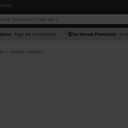
omenda
Klarna
- Paga até 3x sem juros
As Nossas Promessas
- O melhor at
it
Cockpit Completo