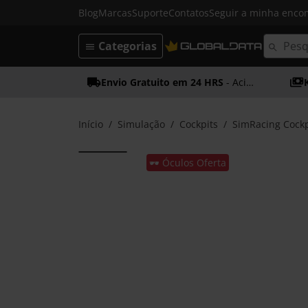
Blog
Marcas
Suporte
Contatos
Seguir a minha enc
Categorias
Envio Gratuito em 24 HRS
- Acima dos 50€
Início
Simulação
Cockpits
SimRacing Cockp
🕶️ Óculos Oferta