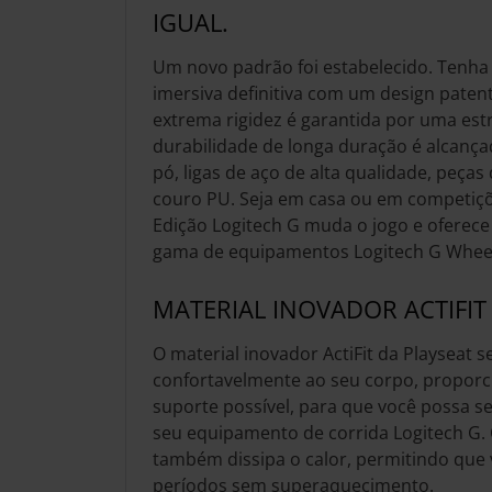
IGUAL.
Um novo padrão foi estabelecido. Tenha 
imersiva definitiva com um design paten
extrema rigidez é garantida por uma est
durabilidade de longa duração é alcanç
pó, ligas de aço de alta qualidade, peça
couro PU. Seja em casa ou em competiçõe
Edição Logitech G muda o jogo e oferece
gama de equipamentos Logitech G Wheel
MATERIAL INOVADOR ACTIFIT
O material inovador ActiFit da Playseat s
confortavelmente ao seu corpo, propor
suporte possível, para que você possa se
seu equipamento de corrida Logitech G. O
também dissipa o calor, permitindo que 
períodos sem superaquecimento.