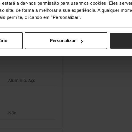
s", estará a dar-nos permissão para usarmos cookies. Eles ser
sso site, de forma a melhorar a sua experiência. A qualquer mome
ais permite, clicando em "Personalizar".
163 kg
120 cm
ário
Personalizar
220 cm
Alumínio, Aço
Não