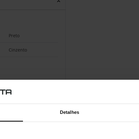
Preto
Cinzento
140 cm
100 cm
Detalhes
58 cm
17 kg