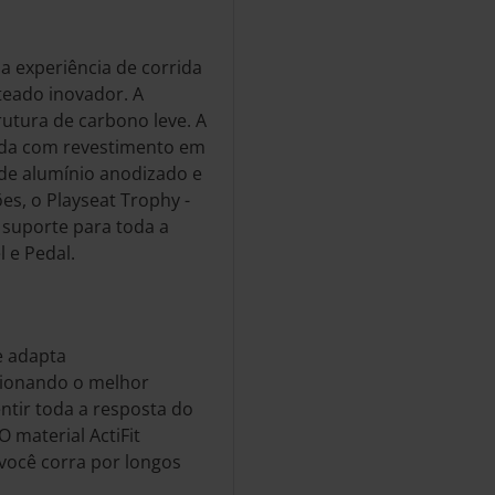
a experiência de corrida
teado inovador. A
rutura de carbono leve. A
ada com revestimento em
s de alumínio anodizado e
s, o Playseat Trophy -
 suporte para toda a
 e Pedal.
e adapta
cionando o melhor
ntir toda a resposta do
 material ActiFit
você corra por longos