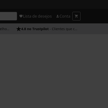
Lista de desejos
Conta
endimento
4.8 no Trustpilot
- Clientes que confiam em nós