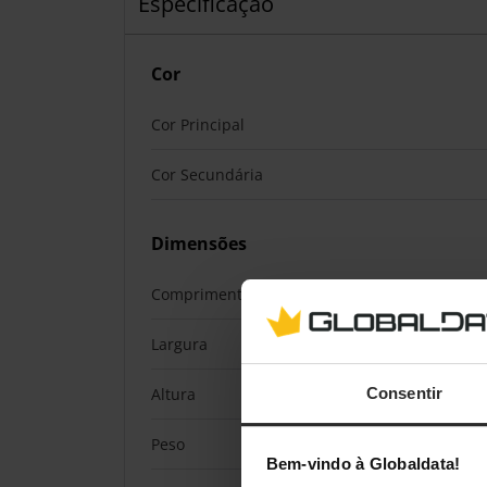
Especificação
Cor
Cor Principal
Cor Secundária
Dimensões
Comprimento / Profundidade
Largura
Consentir
Altura
Peso
Bem-vindo à Globaldata!