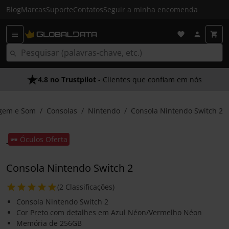
Blog
Marcas
Suporte
Contatos
Seguir a minha encomenda
4.8 no Trustpilot
- Clientes que confiam em nós
gem e Som
Consolas
Nintendo
Consola Nintendo Switch 2
🕶️ Óculos Oferta
Consola Nintendo Switch 2
(2 Classificações)
Consola Nintendo Switch 2
Cor Preto com detalhes em Azul Néon/Vermelho Néon
Memória de 256GB