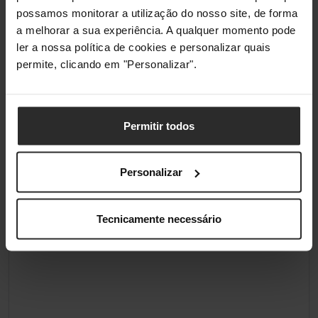
possamos monitorar a utilização do nosso site, de forma
a melhorar a sua experiência. A qualquer momento pode
Nota-
Consulta as informações de
ler a nossa política de cookies e personalizar quais
Compatibilidade
compatibilidade do fabricante. Podes
encontrar uma visão geral atualizada
permite, clicando em "Personalizar".
no site do fabricante.
Iluminação
Permitir todos
Iluminação /
Não
RGB
Personalizar
Tecnicamente necessário
Classificações