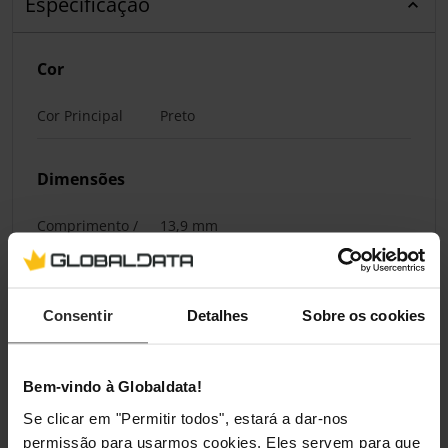
Especificação
Cor
Cor Principal
Preto
Dimensões
Comprimento /
13,9 mm
Profundidade
Largura
22 mm
Consentir
Detalhes
Sobre os cookies
Altura
116 mm
Peso
548 g
Bem-vindo à Globaldata!
Se clicar em "Permitir todos", estará a dar-nos
permissão para usarmos cookies. Eles servem para que
Compatibilidade