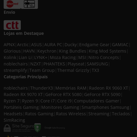
Envio
Lojas em Destaque
APNX
|
Arctic
|
ASUS
|
AURA PC
|
Ducky
|
Endgame Gear
|
GAMIAC
|
Glorious
|
HAVN
|
Keychron
|
King Bundles
|
King Mod Systems
|
Kolink
|
Lian Li
|
LYNK+
|
Moza Racing
|
MSI
|
Nitro Concepts
|
noblechairs
|
NZXT
|
PHANTEKS
|
Playseat
|
SAMSUNG
|
streamplify
|
Team Group
|
Thermal Grizzly
|
TX3
Categorias Principais
noblechairs
|
ThunderX3
|
Memórias RAM
|
Radeon RX 9060 XT
|
Radeon RX 9070 XT
|
GeForce RTX 5080
|
GeForce RTX 5090
|
Ryzen 7
|
Ryzen 9
|
Core i7
|
Core i9
|
Computadores Gamer
|
Portáteis Gaming
|
Monitores Gaming
|
Smartphones Samsung
|
Headsets
|
Ratos Gaming
|
Ratos Wireless
|
Streaming
|
Teclados
|
SimRacing