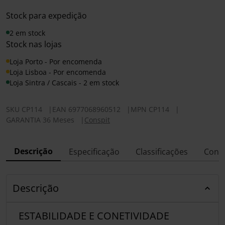
Stock para expedição
2 em stock
Stock nas lojas
Loja Porto - Por encomenda
Loja Lisboa - Por encomenda
Loja Sintra / Cascais - 2 em stock
SKU
CP114
|
EAN
6977068960512
|
MPN
CP114
|
GARANTIA 36 Meses
|
Conspit
Descrição
Especificação
Classificações
Conf
Descrição
ESTABILIDADE E CONETIVIDADE