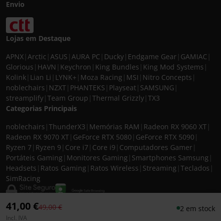
Envio
Lojas em Destaque
APNX
|
Arctic
|
ASUS
|
AURA PC
|
Ducky
|
Endgame Gear
|
GAMIAC
|
Glorious
|
HAVN
|
Keychron
|
King Bundles
|
King Mod Systems
|
Kolink
|
Lian Li
|
LYNK+
|
Moza Racing
|
MSI
|
Nitro Concepts
|
noblechairs
|
NZXT
|
PHANTEKS
|
Playseat
|
SAMSUNG
|
streamplify
|
Team Group
|
Thermal Grizzly
|
TX3
Categorias Principais
noblechairs
|
ThunderX3
|
Memórias RAM
|
Radeon RX 9060 XT
|
Radeon RX 9070 XT
|
GeForce RTX 5080
|
GeForce RTX 5090
|
Ryzen 7
|
Ryzen 9
|
Core i7
|
Core i9
|
Computadores Gamer
|
Portáteis Gaming
|
Monitores Gaming
|
Smartphones Samsung
|
Headsets
|
Ratos Gaming
|
Ratos Wireless
|
Streaming
|
Teclados
|
SimRacing
41,00 €
Preço reduzido de
para
49,00 €
2 em stock
Incl. IVA
© 2026 CASEKING IBERIA. TODOS OS DIREITOS RESERVADOS. IVA incluído à