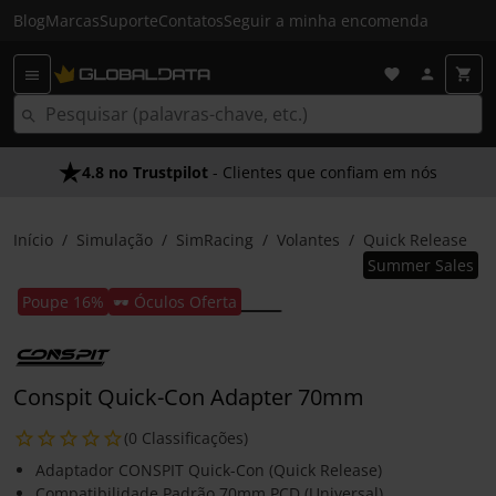
Blog
Marcas
Suporte
Contatos
Seguir a minha encomenda
4.8 no Trustpilot
- Clientes que confiam em nós
Início
Simulação
SimRacing
Volantes
Quick Release
Summer Sales
Poupe 16%
🕶️ Óculos Oferta
Conspit Quick-Con Adapter 70mm
(0 Classificações)
Adaptador CONSPIT Quick-Con (Quick Release)
Compatibilidade Padrão 70mm PCD (Universal)